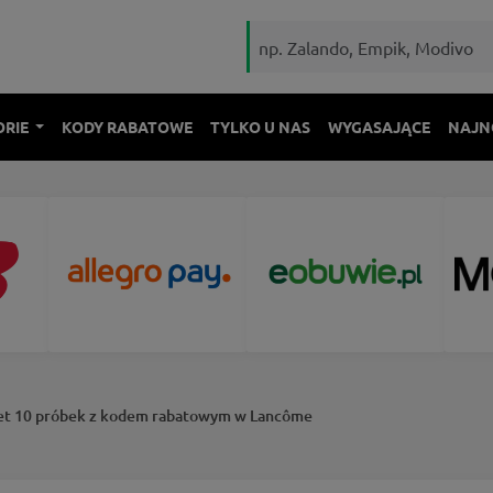
ORIE
KODY RABATOWE
TYLKO U NAS
WYGASAJĄCE
NAJN
et 10 próbek z kodem rabatowym w Lancôme