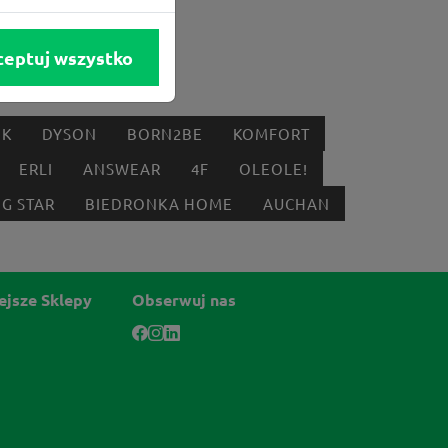
ceptuj wszystko
IK
DYSON
BORN2BE
KOMFORT
ERLI
ANSWEAR
4F
OLEOLE!
IG STAR
BIEDRONKA HOME
AUCHAN
ejsze Sklepy
Obserwuj nas