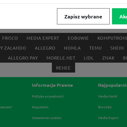
Zapisz wybrane
Ak
FRISCO
MEDIA EXPERT
EOBUWIE
KOMPUTRON
BY ZALANDO
ALLEGRO
HOMLA
TEMU
SHEIN
ALLEGRO PAY
MORELE.NET
LIDL
ZNAK
B
RENEE
Informacje Prawne
Najpopularni
Polityka prywatności
Media Markt
abatowe?
Regulamin
Born2be
Ustawienia cookies
Media Expert