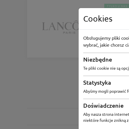
TYLKO U NAS
Cookies
Lancô
Odbierz G
Obsługujemy pliki cook
wybrać, jakie chcesz c
23
osoby
Niezbędne
Te pliki cookie nie są o
Statystyka
Abyśmy mogli poprawić fu
Doświadczenie
Aby nasza strona internet
niektóre funkcje znikną 