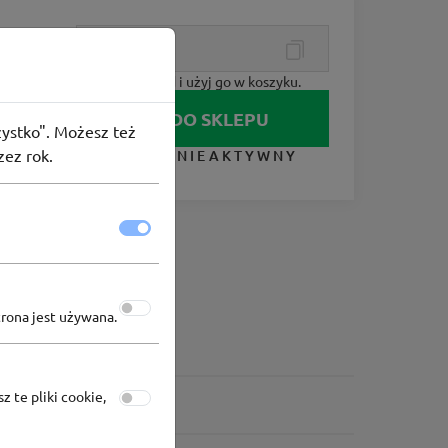
Skopiuj kod i użyj go w koszyku.
e
IDŹ DO SKLEPU
szystko". Możesz też
zez rok.
KUPON NIEAKTYWNY
trona jest używana.
z te pliki cookie,