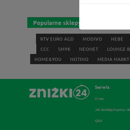
Popularne sklepy
RTV EURO AGD
MODIVO
HEBE
CCC
SMYK
NEONET
LOUNGE 
HOME&YOU
NOTINO
MEDIA MARKT
Serwis
O nas
Jak działają kupony r
Q&A