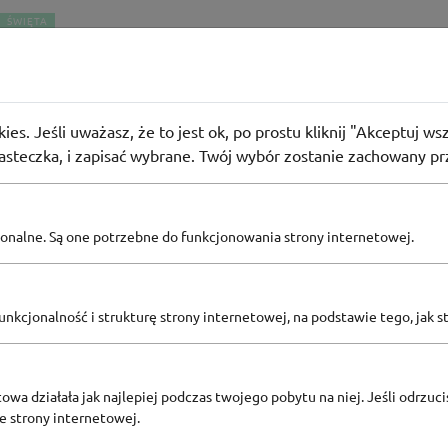
ŚWIĘTA
me
RATIS pakiet 10 próbek z kodem rabatowym w Lancôm
ies. Jeśli uważasz, że to jest ok, po prostu kliknij "Akceptuj w
iasteczka, i zapisać wybrane. Twój wybór zostanie zachowany pr
 użyły
KOD
pcjonalne. Są one potrzebne do funkcjonowania strony internetowej.
Zobacz inne
nkcjonalność i strukturę strony internetowej, na podstawie tego, jak s
KODY RABATOWE LANCÔME
owa działała jak najlepiej podczas twojego pobytu na niej. Jeśli odrzucis
ze strony internetowej.