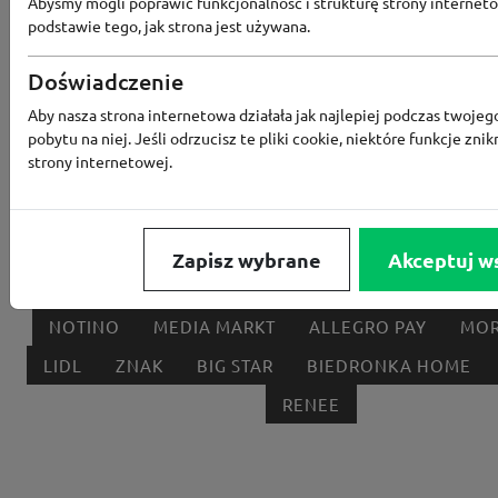
Abyśmy mogli poprawić funkcjonalność i strukturę strony interneto
podstawie tego, jak strona jest używana.
Popularne sklepy
Doświadczenie
Aby nasza strona internetowa działała jak najlepiej podczas twojeg
RTV EURO AGD
MODIVO
HEBE
FRIS
pobytu na niej. Jeśli odrzucisz te pliki cookie, niektóre funkcje znik
strony internetowej.
MEDIA EXPERT
EOBUWIE
KOMPUTRONIK
BORN2BE
KOMFORT
CCC
SMYK
NE
LOUNGE BY ZALANDO
ALLEGRO
HOMLA
Zapisz wybrane
Akceptuj w
SHEIN
ERLI
ANSWEAR
4F
OLEOLE!
H
NOTINO
MEDIA MARKT
ALLEGRO PAY
MOR
LIDL
ZNAK
BIG STAR
BIEDRONKA HOME
RENEE