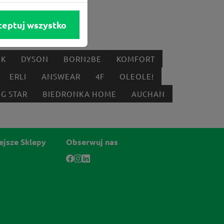
ceptuj wszystko
IK
DYSON
BORN2BE
KOMFORT
ERLI
ANSWEAR
4F
OLEOLE!
IG STAR
BIEDRONKA HOME
AUCHAN
ejsze Sklepy
Obserwuj nas