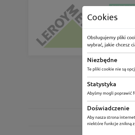
ZIMOWE WYP
Cookies
Leroy 
4 zaprawa
Obsługujemy pliki cook
76
osób 
wybrać, jakie chcesz c
Niezbędne
Te pliki cookie nie są o
Statystyka
Abyśmy mogli poprawić fu
Doświadczenie
Aby nasza strona internet
niektóre funkcje znikną 