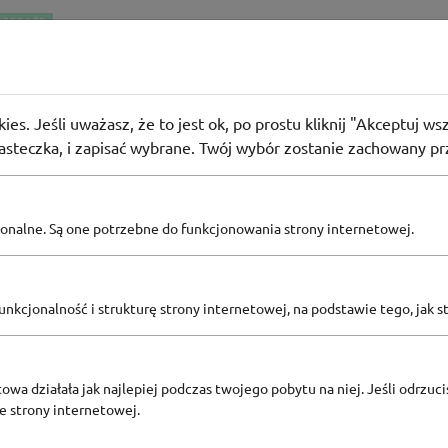
RZEDAŻE
Merlin
 klejowa GRATIS w Leroy Merlin
ies. Jeśli uważasz, że to jest ok, po prostu kliknij "Akceptuj w
użyło
PROMO
iasteczka, i zapisać wybrane. Twój wybór zostanie zachowany pr
pcjonalne. Są one potrzebne do funkcjonowania strony internetowej.
Zobacz inne
KODY RABATOWE LEROY MERLIN
nkcjonalność i strukturę strony internetowej, na podstawie tego, jak s
owa działała jak najlepiej podczas twojego pobytu na niej. Jeśli odrzucis
ze strony internetowej.