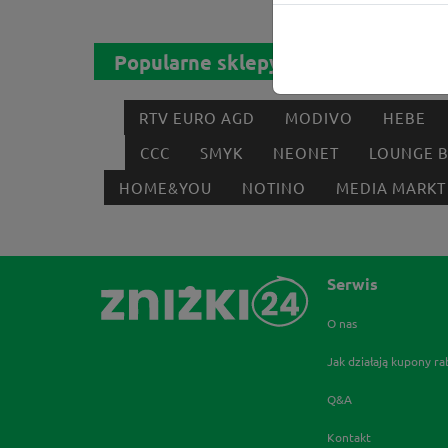
Popularne sklepy
RTV EURO AGD
MODIVO
HEBE
CCC
SMYK
NEONET
LOUNGE 
HOME&YOU
NOTINO
MEDIA MARKT
Serwis
O nas
Jak działają kupony r
Q&A
Kontakt