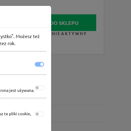
IDŹ DO SKLEPU
KUPON NIEAKTYWNY
szystko". Możesz też
zez rok.
trona jest używana.
z te pliki cookie,