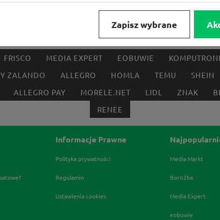
Zapisz wybrane
Ak
FRISCO
MEDIA EXPERT
EOBUWIE
KOMPUTRON
BY ZALANDO
ALLEGRO
HOMLA
TEMU
SHEIN
ALLEGRO PAY
MORELE.NET
LIDL
ZNAK
B
RENEE
Informacje Prawne
Najpopularni
Polityka prywatności
Media Markt
abatowe?
Regulamin
Born2be
Ustawienia cookies
Media Expert
eobuwie