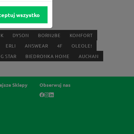
ceptuj wszystko
IK
DYSON
BORN2BE
KOMFORT
ERLI
ANSWEAR
4F
OLEOLE!
IG STAR
BIEDRONKA HOME
AUCHAN
ejsze Sklepy
Obserwuj nas