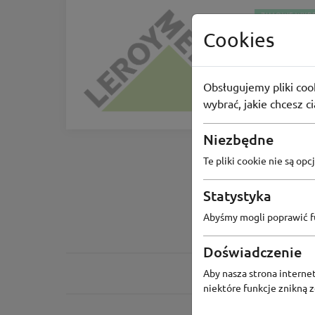
ZIMOWE WYP
Cookies
Leroy 
Odbierz ak
Obsługujemy pliki cook
30
osób 
wybrać, jakie chcesz c
Niezbędne
Te pliki cookie nie są o
Statystyka
Abyśmy mogli poprawić fu
Doświadczenie
Aby nasza strona internet
niektóre funkcje znikną 