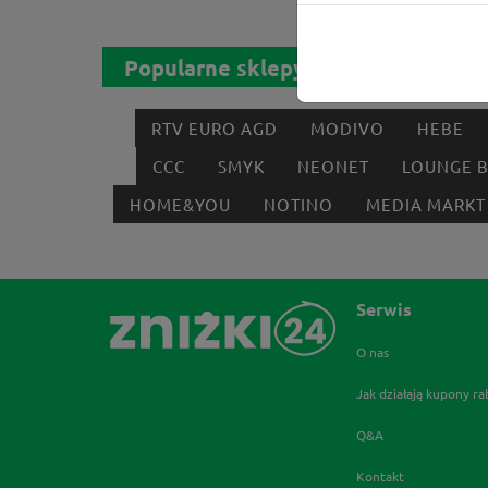
Popularne sklepy
RTV EURO AGD
MODIVO
HEBE
CCC
SMYK
NEONET
LOUNGE 
HOME&YOU
NOTINO
MEDIA MARKT
Serwis
O nas
Jak działają kupony r
Q&A
Kontakt