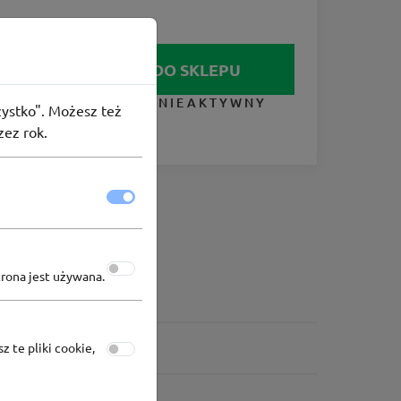
IDŹ DO SKLEPU
KUPON NIEAKTYWNY
szystko". Możesz też
zez rok.
trona jest używana.
z te pliki cookie,