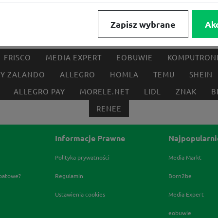
Zapisz wybrane
Ak
FRISCO
MEDIA EXPERT
EOBUWIE
KOMPUTRON
BY ZALANDO
ALLEGRO
HOMLA
TEMU
SHEIN
ALLEGRO PAY
MORELE.NET
LIDL
ZNAK
B
RENEE
Informacje Prawne
Najpopularni
Polityka prywatności
Media Markt
abatowe?
Regulamin
Born2be
Ustawienia cookies
Media Expert
eobuwie