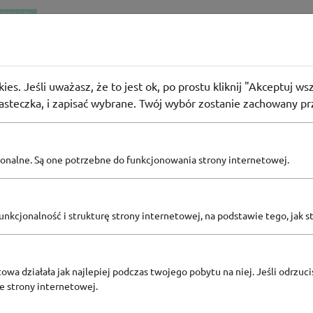
RZEDAŻE
Merlin
umulator za 1 zł w Leroy Merlin
ies. Jeśli uważasz, że to jest ok, po prostu kliknij "Akceptuj w
użyło
PROMO
iasteczka, i zapisać wybrane. Twój wybór zostanie zachowany pr
pcjonalne. Są one potrzebne do funkcjonowania strony internetowej.
Zobacz inne
KODY RABATOWE LEROY MERLIN
nkcjonalność i strukturę strony internetowej, na podstawie tego, jak s
owa działała jak najlepiej podczas twojego pobytu na niej. Jeśli odrzucis
ze strony internetowej.