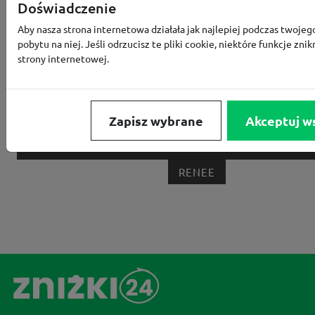
Doświadczenie
MEDIA EXPERT
EOBUWIE
KOMPUTRONIK
Aby nasza strona internetowa działała jak najlepiej podczas twojeg
pobytu na niej. Jeśli odrzucisz te pliki cookie, niektóre funkcje znik
BORN2BE
KOMFORT
CCC
SMYK
NE
strony internetowej.
LOUNGE BY ZALANDO
ALLEGRO
HOMLA
SHEIN
ERLI
ANSWEAR
4F
OLEOLE!
H
Zapisz wybrane
Akceptuj w
NOTINO
MEDIA MARKT
ALLEGRO PAY
MOR
LIDL
ZNAK
BIG STAR
BIEDRONKA HOME
RENEE