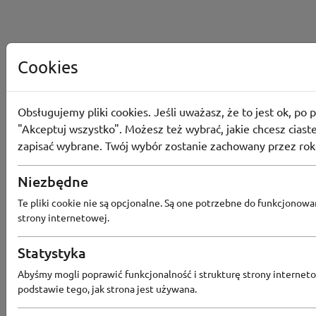
Cookies
Obsługujemy pliki cookies. Jeśli uważasz, że to jest ok, po p
"Akceptuj wszystko". Możesz też wybrać, jakie chcesz ciaste
zapisać wybrane. Twój wybór zostanie zachowany przez rok
Niezbędne
Te pliki cookie nie są opcjonalne. Są one potrzebne do funkcjonowa
strony internetowej.
Statystyka
Abyśmy mogli poprawić funkcjonalność i strukturę strony interneto
Popularne sklepy
podstawie tego, jak strona jest używana.
RTV EURO AGD
MODIVO
HEBE
FRIS