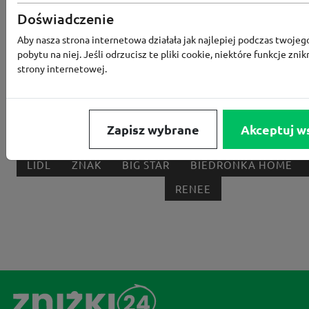
Doświadczenie
RTV EURO AGD
MODIVO
HEBE
FRIS
Aby nasza strona internetowa działała jak najlepiej podczas twojeg
MEDIA EXPERT
EOBUWIE
KOMPUTRONIK
pobytu na niej. Jeśli odrzucisz te pliki cookie, niektóre funkcje znik
BORN2BE
KOMFORT
CCC
SMYK
NE
strony internetowej.
LOUNGE BY ZALANDO
ALLEGRO
HOMLA
SHEIN
ERLI
ANSWEAR
4F
OLEOLE!
H
Zapisz wybrane
Akceptuj w
NOTINO
MEDIA MARKT
ALLEGRO PAY
MOR
LIDL
ZNAK
BIG STAR
BIEDRONKA HOME
RENEE