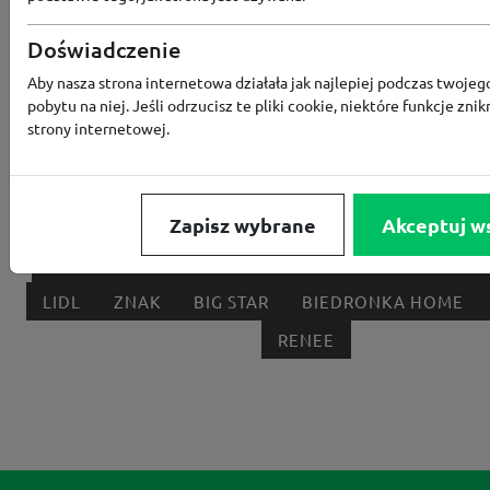
Popularne sklepy
Doświadczenie
RTV EURO AGD
MODIVO
HEBE
FRIS
Aby nasza strona internetowa działała jak najlepiej podczas twojeg
pobytu na niej. Jeśli odrzucisz te pliki cookie, niektóre funkcje znik
MEDIA EXPERT
EOBUWIE
KOMPUTRONIK
strony internetowej.
BORN2BE
KOMFORT
CCC
SMYK
NE
LOUNGE BY ZALANDO
ALLEGRO
HOMLA
Zapisz wybrane
Akceptuj w
SHEIN
ERLI
ANSWEAR
4F
OLEOLE!
H
NOTINO
MEDIA MARKT
ALLEGRO PAY
MOR
LIDL
ZNAK
BIG STAR
BIEDRONKA HOME
RENEE