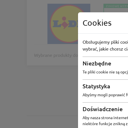
ZIMOWE WYP
Lidl
Cookies
Do -70% r
-70%
Obsługujemy pliki cook
wybrać, jakie chcesz c
Wybrane produkty do -70% w sklepie online.
Niezbędne
Te pliki cookie nie są o
Statystyka
Abyśmy mogli poprawić fu
Doświadczenie
Aby nasza strona internet
niektóre funkcje znikną 