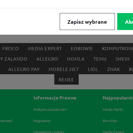
Zapisz wybrane
Ak
FRISCO
MEDIA EXPERT
EOBUWIE
KOMPUTRON
BY ZALANDO
ALLEGRO
HOMLA
TEMU
SHEIN
ALLEGRO PAY
MORELE.NET
LIDL
ZNAK
B
RENEE
Informacje Prawne
Najpopularni
Polityka prywatności
Media Markt
abatowe?
Regulamin
Born2be
Ustawienia cookies
Media Expert