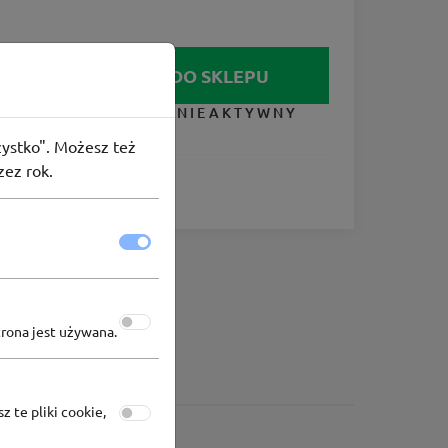
IDŹ DO SKLEPU
KUPON NIEAKTYWNY
szystko". Możesz też
zez rok.
trona jest używana.
z te pliki cookie,