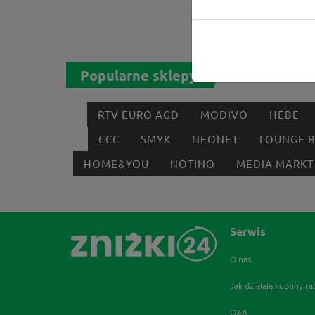
Popularne sklepy
RTV EURO AGD
MODIVO
HEBE
CCC
SMYK
NEONET
LOUNGE 
HOME&YOU
NOTINO
MEDIA MARKT
Serwis
O nas
Jak działają kupony r
Q&A