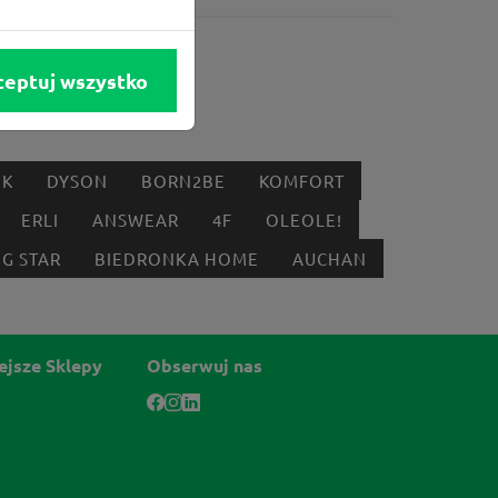
ceptuj wszystko
IK
DYSON
BORN2BE
KOMFORT
ERLI
ANSWEAR
4F
OLEOLE!
IG STAR
BIEDRONKA HOME
AUCHAN
ejsze Sklepy
Obserwuj nas