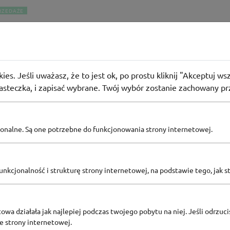
RZEDAŻE
abatu na wybrane produkty w Lidl
36
osób użyło
PROMO
ies. Jeśli uważasz, że to jest ok, po prostu kliknij "Akceptuj w
iasteczka, i zapisać wybrane. Twój wybór zostanie zachowany pr
pcjonalne. Są one potrzebne do funkcjonowania strony internetowej.
Zobacz inne
nkcjonalność i strukturę strony internetowej, na podstawie tego, jak s
KODY RABATOWE LIDL
owa działała jak najlepiej podczas twojego pobytu na niej. Jeśli odrzucis
ze strony internetowej.