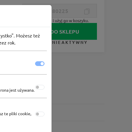
Skopiuj kod i użyj go w koszyku.
IDŹ DO SKLEPU
szystko". Możesz też
zez rok.
KUPON NIEAKTYWNY
trona jest używana.
z te pliki cookie,