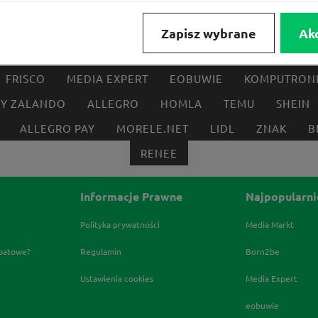
Zapisz wybrane
Ak
FRISCO
MEDIA EXPERT
EOBUWIE
KOMPUTRON
BY ZALANDO
ALLEGRO
HOMLA
TEMU
SHEIN
ALLEGRO PAY
MORELE.NET
LIDL
ZNAK
B
RENEE
Informacje Prawne
Najpopularni
Polityka prywatności
Media Markt
abatowe?
Regulamin
Born2be
Ustawienia cookies
Media Expert
eobuwie