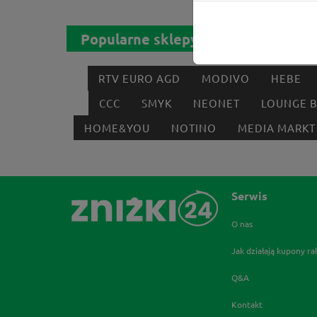
Popularne sklepy
RTV EURO AGD
MODIVO
HEBE
CCC
SMYK
NEONET
LOUNGE 
HOME&YOU
NOTINO
MEDIA MARKT
Serwis
O nas
Jak działają kupony r
Q&A
Kontakt