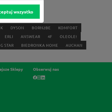
ceptuj wszystko
IK
DYSON
BORN2BE
KOMFORT
ERLI
ANSWEAR
4F
OLEOLE!
IG STAR
BIEDRONKA HOME
AUCHAN
ejsze Sklepy
Obserwuj nas