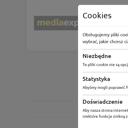
Cookies
Media 
iPhone ta
Obsługujemy pliki cook
46
osób 
wybrać, jakie chcesz c
Niezbędne
Te pliki cookie nie są o
Statystyka
Abyśmy mogli poprawić fu
Doświadczenie
Aby nasza strona internet
niektóre funkcje znikną 