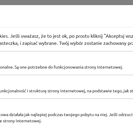
Expert
niej z kodem rabatowym w Media Expert
ies. Jeśli uważasz, że to jest ok, po prostu kliknij "Akceptuj w
użyło
KOD
iasteczka, i zapisać wybrane. Twój wybór zostanie zachowany pr
pcjonalne. Są one potrzebne do funkcjonowania strony internetowej.
Zobacz inne
KODY RABATOWE MEDIA EXPERT
nkcjonalność i strukturę strony internetowej, na podstawie tego, jak s
owa działała jak najlepiej podczas twojego pobytu na niej. Jeśli odrzucis
ze strony internetowej.