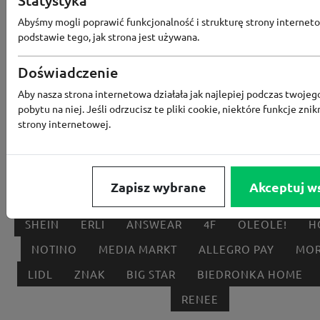
Statystyka
Abyśmy mogli poprawić funkcjonalność i strukturę strony interneto
podstawie tego, jak strona jest używana.
Doświadczenie
Popularne sklepy
Aby nasza strona internetowa działała jak najlepiej podczas twojeg
pobytu na niej. Jeśli odrzucisz te pliki cookie, niektóre funkcje znik
RTV EURO AGD
MODIVO
HEBE
FRIS
strony internetowej.
MEDIA EXPERT
EOBUWIE
KOMPUTRONIK
BORN2BE
KOMFORT
CCC
SMYK
NE
Zapisz wybrane
Akceptuj w
LOUNGE BY ZALANDO
ALLEGRO
HOMLA
SHEIN
ERLI
ANSWEAR
4F
OLEOLE!
H
NOTINO
MEDIA MARKT
ALLEGRO PAY
MOR
LIDL
ZNAK
BIG STAR
BIEDRONKA HOME
RENEE