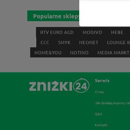
Popularne sklepy
RTV EURO AGD
MODIVO
HEBE
CCC
SMYK
NEONET
LOUNGE 
HOME&YOU
NOTINO
MEDIA MARKT
Serwis
O nas
Jak działają kupony r
Q&A
Kontakt