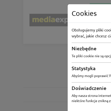
BLACK FRIDAY
Cookies
Media 
Odbierz d
Obsługujemy pliki cook
114
osób
wybrać, jakie chcesz c
Niezbędne
Te pliki cookie nie są o
Statystyka
Abyśmy mogli poprawić fu
Doświadczenie
Aby nasza strona internet
niektóre funkcje znikną 