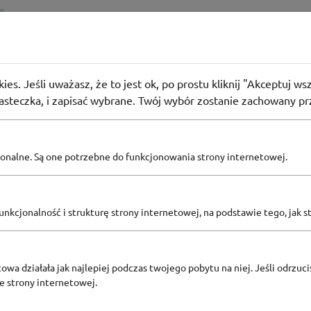
Expert
eskę do prasowania za 1 zł w Media Expert
ies. Jeśli uważasz, że to jest ok, po prostu kliknij "Akceptuj w
 użyło
KOD
iasteczka, i zapisać wybrane. Twój wybór zostanie zachowany pr
pcjonalne. Są one potrzebne do funkcjonowania strony internetowej.
Zobacz inne
KODY RABATOWE MEDIA EXPERT
nkcjonalność i strukturę strony internetowej, na podstawie tego, jak s
owa działała jak najlepiej podczas twojego pobytu na niej. Jeśli odrzucis
ze strony internetowej.