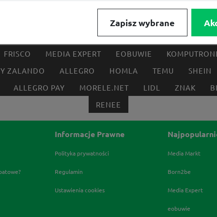
Zapisz wybrane
Ak
FRISCO
MEDIA EXPERT
EOBUWIE
KOMPUTRON
BY ZALANDO
ALLEGRO
HOMLA
TEMU
SHEIN
ALLEGRO PAY
MORELE.NET
LIDL
ZNAK
B
RENEE
Informacje Prawne
Najpopularni
Polityka prywatności
Media Markt
abatowe?
Regulamin
Born2be
Ustawienia cookies
Media Expert
eobuwie