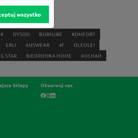
ceptuj wszystko
IK
DYSON
BORN2BE
KOMFORT
ERLI
ANSWEAR
4F
OLEOLE!
IG STAR
BIEDRONKA HOME
AUCHAN
ejsze Sklepy
Obserwuj nas