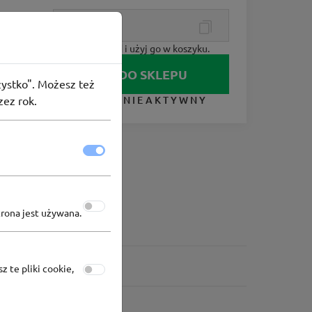
Skopiuj kod i użyj go w koszyku.
IDŹ DO SKLEPU
szystko". Możesz też
zez rok.
KUPON NIEAKTYWNY
trona jest używana.
z te pliki cookie,