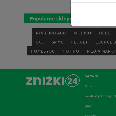
Popularne sklepy
RTV EURO AGD
MODIVO
HEBE
CCC
SMYK
NEONET
LOUNGE 
HOME&YOU
NOTINO
MEDIA MARKT
Serwis
O nas
Jak działają kupony r
Q&A
Kontakt