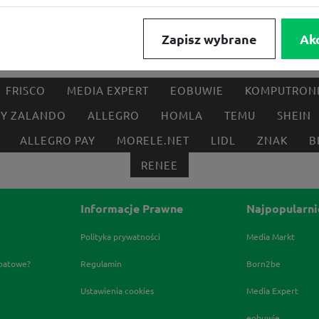
Zapisz wybrane
Ak
FRISCO
MEDIA EXPERT
EOBUWIE
KOMPUTRON
BY ZALANDO
ALLEGRO
HOMLA
TEMU
SHEIN
ALLEGRO PAY
MORELE.NET
LIDL
ZNAK
B
RENEE
Informacje Prawne
Najpopularni
Polityka prywatności
Media Markt
abatowe?
Regulamin
Born2be
Ustawienia cookies
Media Expert
eobuwie