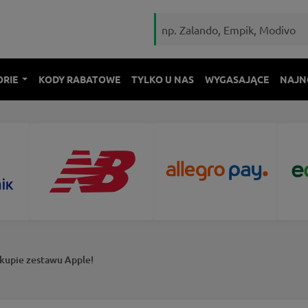
ORIE
KODY RABATOWE
TYLKO U NAS
WYGASAJĄCE
NAJN
akupie zestawu Apple!