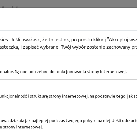
Markt
 przy zakupie zestawu Apple!
96
osób użyło
PROMO
ies. Jeśli uważasz, że to jest ok, po prostu kliknij "Akceptuj w
do koszyka jeden z wybranych produktów głównych, które biorą u
iasteczka, i zapisać wybrane. Twój wybór zostanie zachowany pr
estaw będzie widoczna w koszyku zakupowym. Dokończ składan
pcjonalne. Są one potrzebne do funkcjonowania strony internetowej.
Zobacz inne
KODY RABATOWE MEDIA MARKT
nkcjonalność i strukturę strony internetowej, na podstawie tego, jak s
owa działała jak najlepiej podczas twojego pobytu na niej. Jeśli odrzucis
ze strony internetowej.