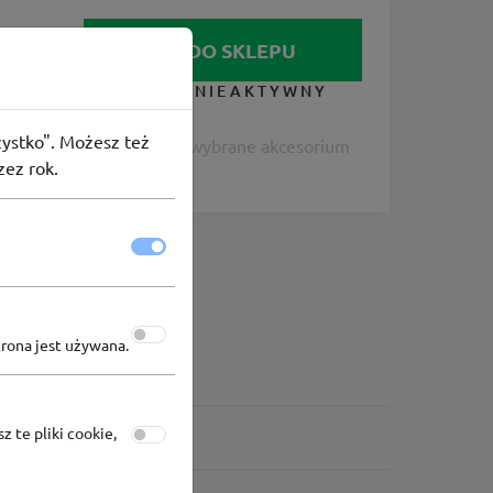
IDŹ DO SKLEPU
KUPON NIEAKTYWNY
szystko". Możesz też
dział w akcji. 2. Dobierz wybrane akcesorium
zez rok.
ie zamówienia.
trona jest używana.
z te pliki cookie,