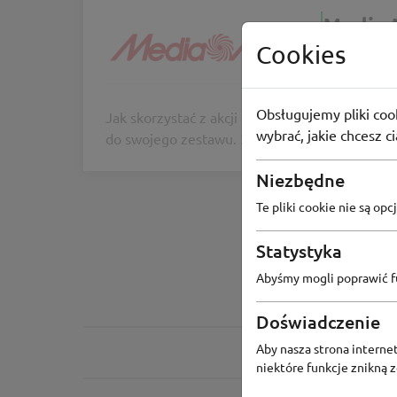
Media 
5% rabatu
Cookies
-5%
Obsługujemy pliki cook
Jak skorzystać z akcji promocyjnej? 1. Dodaj 
wybrać, jakie chcesz c
do swojego zestawu. 3. Nowa cena za Twój z
Niezbędne
Te pliki cookie nie są o
Statystyka
Abyśmy mogli poprawić fu
Doświadczenie
Aby nasza strona internet
niektóre funkcje znikną 