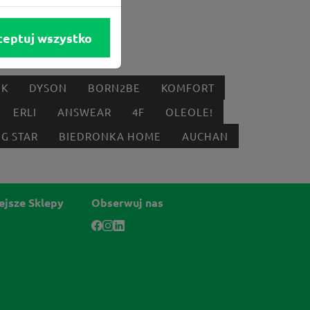
ceptuj wszystko
IK
DYSON
BORN2BE
KOMFORT
ERLI
ANSWEAR
4F
OLEOLE!
IG STAR
BIEDRONKA HOME
AUCHAN
ejsze Sklepy
Obserwuj nas