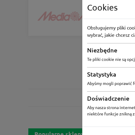
Cookies
Media 
Dostawa w
52
osoby
Obsługujemy pliki cook
wybrać, jakie chcesz c
Niezbędne
Te pliki cookie nie są o
Statystyka
Abyśmy mogli poprawić fu
Doświadczenie
Aby nasza strona internet
niektóre funkcje znikną 
Popularne sklepy