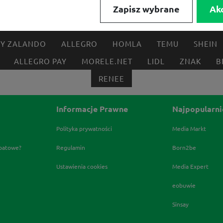
Zapisz wybrane
Ak
FRISCO
MEDIA EXPERT
EOBUWIE
KOMPUTRON
BY ZALANDO
ALLEGRO
HOMLA
TEMU
SHEIN
ALLEGRO PAY
MORELE.NET
LIDL
ZNAK
B
RENEE
Informacje Prawne
Najpopularni
Polityka prywatności
Media Markt
abatowe?
Regulamin
Born2be
Ustawienia cookies
Media Expert
eobuwie
Sinsay