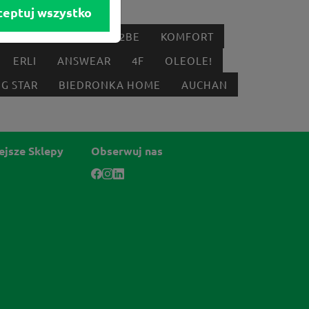
ceptuj wszystko
IK
DYSON
BORN2BE
KOMFORT
ERLI
ANSWEAR
4F
OLEOLE!
IG STAR
BIEDRONKA HOME
AUCHAN
ejsze Sklepy
Obserwuj nas