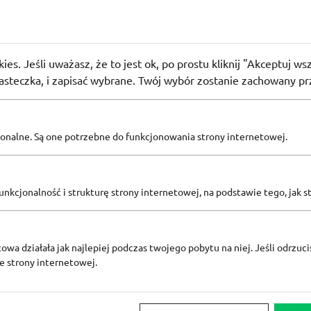
Markt
 90 minut zamówienia Media Markt z Uber Direct
 użyły
PROMO
ies. Jeśli uważasz, że to jest ok, po prostu kliknij "Akceptuj w
iasteczka, i zapisać wybrane. Twój wybór zostanie zachowany pr
Zobacz inne
pcjonalne. Są one potrzebne do funkcjonowania strony internetowej.
KODY RABATOWE MEDIA MARKT
nkcjonalność i strukturę strony internetowej, na podstawie tego, jak s
owa działała jak najlepiej podczas twojego pobytu na niej. Jeśli odrzucis
ze strony internetowej.