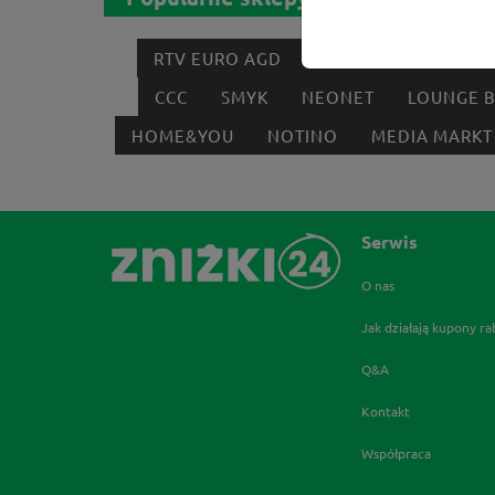
RTV EURO AGD
MODIVO
HEBE
CCC
SMYK
NEONET
LOUNGE 
HOME&YOU
NOTINO
MEDIA MARKT
Serwis
O nas
Jak działają kupony r
Q&A
Kontakt
Współpraca