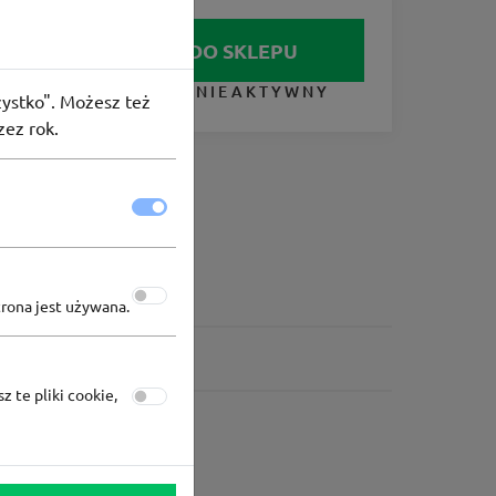
IDŹ DO SKLEPU
KUPON NIEAKTYWNY
szystko". Możesz też
zez rok.
trona jest używana.
z te pliki cookie,