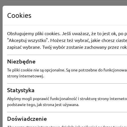
Cookies
Obsługujemy pliki cookies. Jeśli uważasz, że to jest ok, po p
"Akceptuj wszystko". Możesz też wybrać, jakie chcesz ciaste
zapisać wybrane. Twój wybór zostanie zachowany przez rok
Niezbędne
Te pliki cookie nie są opcjonalne. Są one potrzebne do funkcjonowa
strony internetowej.
Popularne sklepy
Statystyka
Abyśmy mogli poprawić funkcjonalność i strukturę strony interneto
podstawie tego, jak strona jest używana.
RTV EURO AGD
MODIVO
HEBE
FRIS
MEDIA EXPERT
EOBUWIE
KOMPUTRONIK
Doświadczenie
BORN2BE
KOMFORT
CCC
SMYK
NE