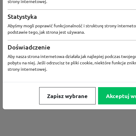
strony internetowej.
Converse
Statystyka
Odbierz 200 Converse Coins za zapis
Abyśmy mogli poprawić funkcjonalność i strukturę strony interneto
Programu Lojalnościowego
podstawie tego, jak strona jest używana.
Doświadczenie
Aby nasza strona internetowa działała jak najlepiej podczas twojeg
Converse
pobytu na niej. Jeśli odrzucisz te pliki cookie, niektóre funkcje znik
strony internetowej.
Rabat -15% za zapis do newslettera
Zapisz wybrane
Akceptuj w