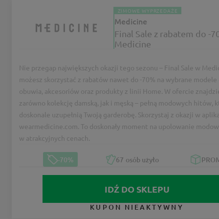
ZIMOWE WYPRZEDAŻE
Medicine
Final Sale z rabatem do -
Medicine
Nie przegap największych okazji tego sezonu – Final Sale w Medi
możesz skorzystać z rabatów nawet do -70% na wybrane modele 
obuwia, akcesoriów oraz produkty z linii Home. W ofercie znajdzi
zarówno kolekcję damską, jak i męską – pełną modowych hitów, k
doskonale uzupełnią Twoją garderobę. Skorzystaj z okazji w aplika
wearmedicine.com. To doskonały moment na upolowanie modow
w atrakcyjnych cenach.
-70%
67
osób użyło
PRO
IDŹ DO SKLEPU
KUPON NIEAKTYWNY