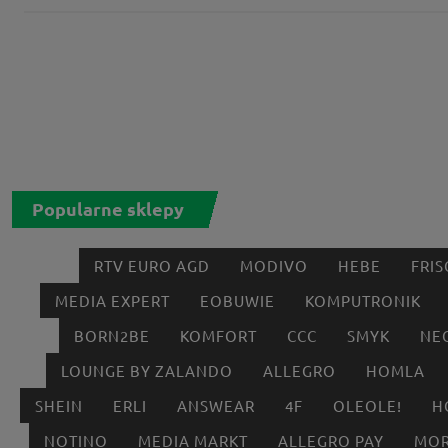
Popularne sklepy
RTV EURO AGD
MODIVO
HEBE
FRIS
MEDIA EXPERT
EOBUWIE
KOMPUTRONIK
BORN2BE
KOMFORT
CCC
SMYK
NE
LOUNGE BY ZALANDO
ALLEGRO
HOMLA
SHEIN
ERLI
ANSWEAR
4F
OLEOLE!
H
NOTINO
MEDIA MARKT
ALLEGRO PAY
MOR