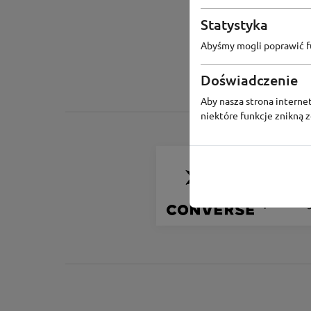
Statystyka
Abyśmy mogli poprawić fu
Doświadczenie
Aby nasza strona internet
niektóre funkcje znikną 
Convers
Odbierz 200 
zapis do Pro
Lojalnościo