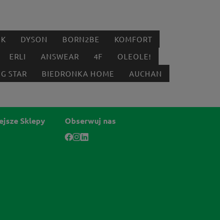
IK
DYSON
BORN2BE
KOMFORT
ERLI
ANSWEAR
4F
OLEOLE!
IG STAR
BIEDRONKA HOME
AUCHAN
ejsze Sklepy
Obserwuj nas