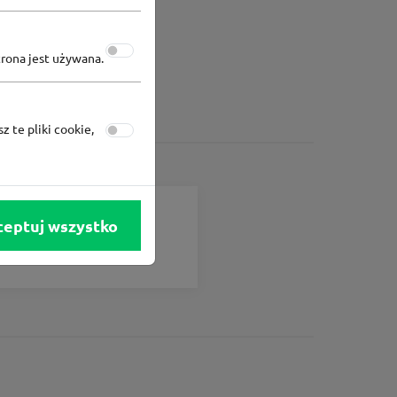
trona jest używana.
z te pliki cookie,
Converse
ceptuj wszystko
Rabat -15% za zapis do
newslettera Converse