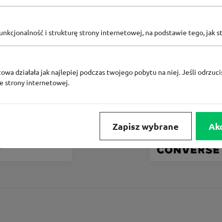
Zobacz inne
nkcjonalność i strukturę strony internetowej, na podstawie tego, jak s
KODY RABATOWE MEDICINE
owa działała jak najlepiej podczas twojego pobytu na niej. Jeśli odrzucis
ze strony internetowej.
e
Zapisz wybrane
Ak
Converse Coins za
gramu
wego