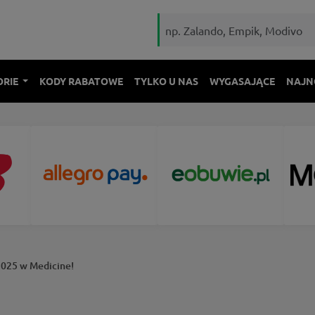
ORIE
KODY RABATOWE
TYLKO U NAS
WYGASAJĄCE
NAJN
2025 w Medicine!