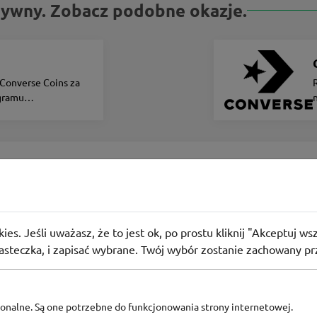
ktywny. Zobacz podobne okazje.
e
Converse Coins za
gramu
wego
ne
Tattoo Art 2025 w Medicine!
 użyły
PROMO
ies. Jeśli uważasz, że to jest ok, po prostu kliknij "Akceptuj w
 na ubrania. Oryginalne grafiki artystów z Polski, Tajwanu i Cz
iasteczka, i zapisać wybrane. Twój wybór zostanie zachowany pr
 oldschoolu, dotworku czy estetyki Dalekiego Wschodu. T-shirty, 
więcej niż tylko modę. Zobacz kolekcję dla niej i dla niego w ap
pcjonalne. Są one potrzebne do funkcjonowania strony internetowej.