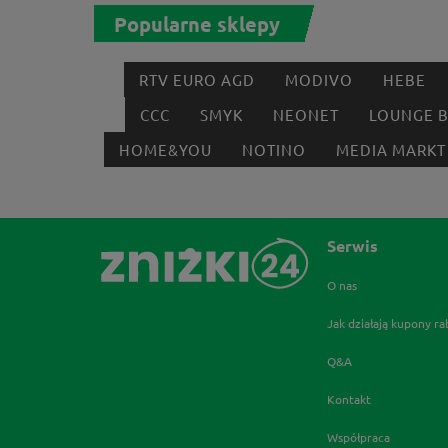
Popularne sklepy
RTV EURO AGD
MODIVO
HEBE
CCC
SMYK
NEONET
LOUNGE 
HOME&YOU
NOTINO
MEDIA MARKT
Serwis
O nas
Jak działają kupony r
Q&A
Kontakt
Współpraca