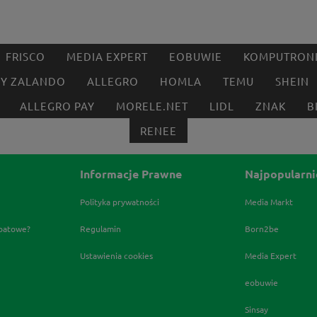
FRISCO
MEDIA EXPERT
EOBUWIE
KOMPUTRON
BY ZALANDO
ALLEGRO
HOMLA
TEMU
SHEIN
ALLEGRO PAY
MORELE.NET
LIDL
ZNAK
B
RENEE
Informacje Prawne
Najpopularni
Polityka prywatności
Media Markt
abatowe?
Regulamin
Born2be
Ustawienia cookies
Media Expert
eobuwie
Sinsay