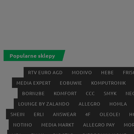
Popularne sklepy
RTV EURO AGD
MODIVO
HEBE
FRIS
MEDIA EXPERT
EOBUWIE
KOMPUTRONIK
BORN2BE
KOMFORT
CCC
SMYK
NE
LOUNGE BY ZALANDO
ALLEGRO
HOMLA
SHEIN
ERLI
ANSWEAR
4F
OLEOLE!
H
NOTINO
MEDIA MARKT
ALLEGRO PAY
MOR