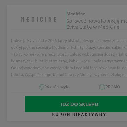
Medicine
Sprawdź nową kolekcję ma
Eviva L’arte w Medicine
Kolekcja Eviva L’arte 2025 łączy historię designu z nowoczesną 
odkryj piękno secesji z Medicine. T-shirty, bluzy, koszule, sukienki
– to tylko niektóre z możliwości. Całość wzbogacają dodatki, jak c
kosmetyczki, butelki termiczne, kubki i koce – pełne artystyczne
Odkryj wyrafinowane wzory, printy i nadruki inspirowane m.in. dz
Klimta, Wyspiańskiego, Mehoffera czy Muchy i wybierz sztukę dla
96
osób użyło
PROMO
IDŹ DO SKLEPU
KUPON NIEAKTYWNY