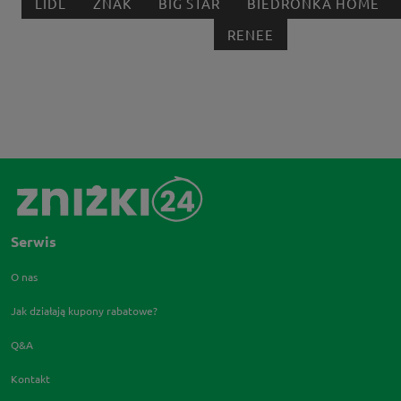
LIDL
ZNAK
BIG STAR
BIEDRONKA HOME
RENEE
Serwis
O nas
Jak działają kupony rabatowe?
Q&A
Kontakt