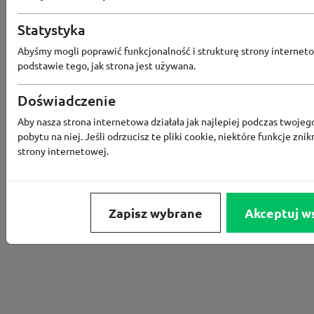
Converse
Statystyka
Odbierz 200 Converse Coins za zapis
Abyśmy mogli poprawić funkcjonalność i strukturę strony interneto
Programu Lojalnościowego
podstawie tego, jak strona jest używana.
Doświadczenie
Aby nasza strona internetowa działała jak najlepiej podczas twojeg
Converse
pobytu na niej. Jeśli odrzucisz te pliki cookie, niektóre funkcje znik
strony internetowej.
Rabat -15% za zapis do newslettera
Zapisz wybrane
Akceptuj w