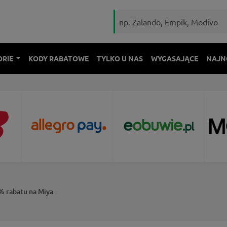
ORIE
KODY RABATOWE
TYLKO U NAS
WYGASAJĄCE
NAJN
0% rabatu na Miya