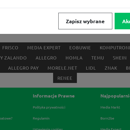
Zapisz wybrane
Ak
FRISCO
MEDIA EXPERT
EOBUWIE
KOMPUTRON
BY ZALANDO
ALLEGRO
HOMLA
TEMU
SHEIN
ALLEGRO PAY
MORELE.NET
LIDL
ZNAK
B
RENEE
Informacje Prawne
Najpopularni
Polityka prywatności
Media Markt
abatowe?
Regulamin
Born2be
Ustawienia cookies
Media Expert