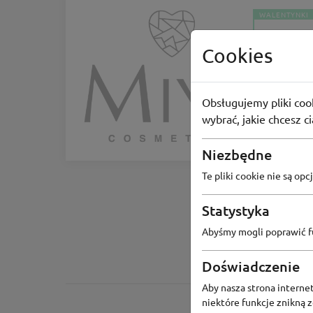
WALENTYNKI
Cookies
Miya
"Miłość do
Obsługujemy pliki cook
wybrać, jakie chcesz c
-50%
Niezbędne
Te pliki cookie nie są o
Statystyka
Abyśmy mogli poprawić fu
Doświadczenie
Aby nasza strona internet
niektóre funkcje znikną 