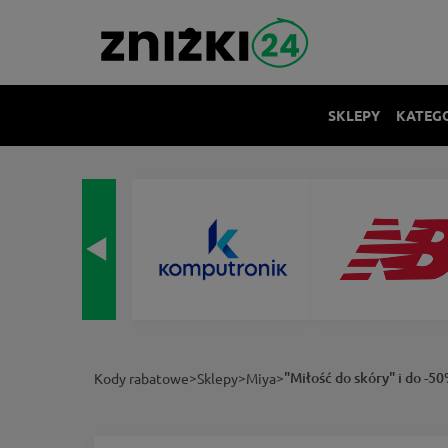
SKLEPY
KATEG
>
>
>
"Miłość do skóry" i do -5
Kody rabatowe
Sklepy
Miya