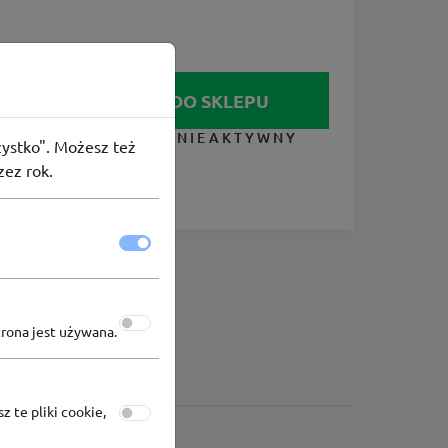
IDŹ DO SKLEPU
KUPON NIEAKTYWNY
szystko". Możesz też
zez rok.
trona jest używana.
z te pliki cookie,