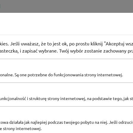
 skóry" i do -50% rabatu na Miya
ies. Jeśli uważasz, że to jest ok, po prostu kliknij "Akceptuj w
iasteczka, i zapisać wybrane. Twój wybór zostanie zachowany pr
65
osób użyło
PROMO
pcjonalne. Są one potrzebne do funkcjonowania strony internetowej.
Zobacz inne
nkcjonalność i strukturę strony internetowej, na podstawie tego, jak s
KODY RABATOWE MIYA
owa działała jak najlepiej podczas twojego pobytu na niej. Jeśli odrzucis
ze strony internetowej.