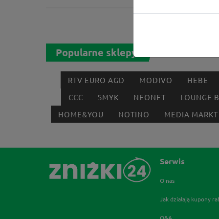
Popularne sklepy
RTV EURO AGD
MODIVO
HEBE
CCC
SMYK
NEONET
LOUNGE 
HOME&YOU
NOTINO
MEDIA MARKT
Serwis
O nas
Jak działają kupony r
Q&A