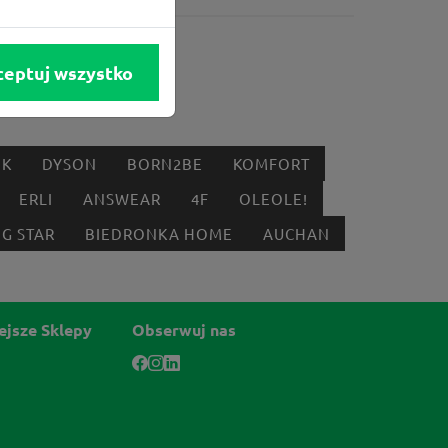
ceptuj wszystko
IK
DYSON
BORN2BE
KOMFORT
ERLI
ANSWEAR
4F
OLEOLE!
IG STAR
BIEDRONKA HOME
AUCHAN
ejsze Sklepy
Obserwuj nas