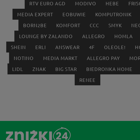
RTV EURO AGD
MODIVO
HEBE
FRIS
MEDIA EXPERT
EOBUWIE
KOMPUTRONIK
BORN2BE
KOMFORT
CCC
SMYK
NE
LOUNGE BY ZALANDO
ALLEGRO
HOMLA
SHEIN
ERLI
ANSWEAR
4F
OLEOLE!
H
NOTINO
MEDIA MARKT
ALLEGRO PAY
MOR
LIDL
ZNAK
BIG STAR
BIEDRONKA HOME
RENEE