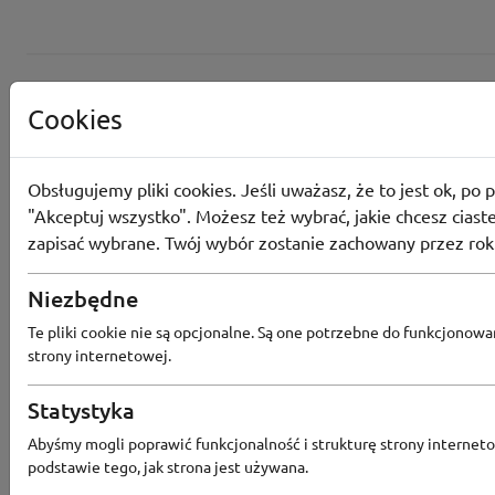
Cookies
Obsługujemy pliki cookies. Jeśli uważasz, że to jest ok, po p
"Akceptuj wszystko". Możesz też wybrać, jakie chcesz ciaste
zapisać wybrane. Twój wybór zostanie zachowany przez rok
Converse
Niezbędne
Odbierz 200 Converse Coins za zapis
Te pliki cookie nie są opcjonalne. Są one potrzebne do funkcjonowa
Programu Lojalnościowego
strony internetowej.
Statystyka
Abyśmy mogli poprawić funkcjonalność i strukturę strony interneto
Converse
podstawie tego, jak strona jest używana.