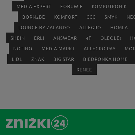
MEDIA EXPERT
EOBUWIE
KOMPUTRONIK
BORN2BE
KOMFORT
CCC
SMYK
NE
LOUNGE BY ZALANDO
ALLEGRO
HOMLA
SHEIN
ERLI
ANSWEAR
4F
OLEOLE!
H
NOTINO
MEDIA MARKT
ALLEGRO PAY
MOR
LIDL
ZNAK
BIG STAR
BIEDRONKA HOME
RENEE