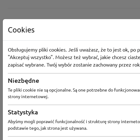
Cookies
Obsługujemy pliki cookies. Jeśli uważasz, że to jest ok, po p
"Akceptuj wszystko". Możesz też wybrać, jakie chcesz ciaste
zapisać wybrane. Twój wybór zostanie zachowany przez rok
Converse
Niezbędne
Odbierz 200 Converse Coins za zapis
Programu Lojalnościowego
Te pliki cookie nie są opcjonalne. Są one potrzebne do funkcjonowa
strony internetowej.
Statystyka
Converse
Abyśmy mogli poprawić funkcjonalność i strukturę strony interneto
podstawie tego, jak strona jest używana.
Rabat -15% za zapis do newslettera