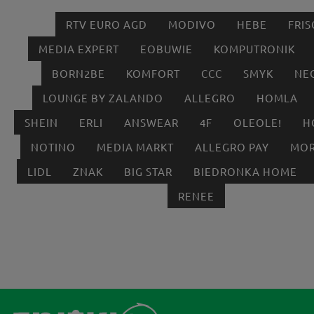
RTV EURO AGD
MODIVO
HEBE
FRIS
MEDIA EXPERT
EOBUWIE
KOMPUTRONIK
BORN2BE
KOMFORT
CCC
SMYK
NE
LOUNGE BY ZALANDO
ALLEGRO
HOMLA
SHEIN
ERLI
ANSWEAR
4F
OLEOLE!
H
NOTINO
MEDIA MARKT
ALLEGRO PAY
MOR
LIDL
ZNAK
BIG STAR
BIEDRONKA HOME
RENEE