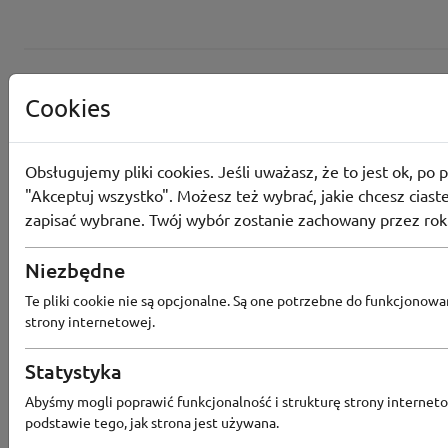
Cookies
Obsługujemy pliki cookies. Jeśli uważasz, że to jest ok, po p
"Akceptuj wszystko". Możesz też wybrać, jakie chcesz ciaste
zapisać wybrane. Twój wybór zostanie zachowany przez rok
Converse
Niezbędne
Odbierz 200 Converse Coins za zapis
Te pliki cookie nie są opcjonalne. Są one potrzebne do funkcjonowa
Programu Lojalnościowego
strony internetowej.
Statystyka
Abyśmy mogli poprawić funkcjonalność i strukturę strony interneto
Converse
podstawie tego, jak strona jest używana.