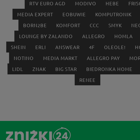
RTV EURO AGD
MODIVO
HEBE
FRIS
MEDIA EXPERT
EOBUWIE
KOMPUTRONIK
BORN2BE
KOMFORT
CCC
SMYK
NE
LOUNGE BY ZALANDO
ALLEGRO
HOMLA
SHEIN
ERLI
ANSWEAR
4F
OLEOLE!
H
NOTINO
MEDIA MARKT
ALLEGRO PAY
MOR
LIDL
ZNAK
BIG STAR
BIEDRONKA HOME
RENEE