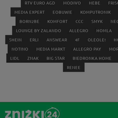
RTV EURO AGD
MODIVO
HEBE
FRIS
MEDIA EXPERT
EOBUWIE
KOMPUTRONIK
BORN2BE
KOMFORT
CCC
SMYK
NE
LOUNGE BY ZALANDO
ALLEGRO
HOMLA
SHEIN
ERLI
ANSWEAR
4F
OLEOLE!
H
NOTINO
MEDIA MARKT
ALLEGRO PAY
MOR
LIDL
ZNAK
BIG STAR
BIEDRONKA HOME
RENEE