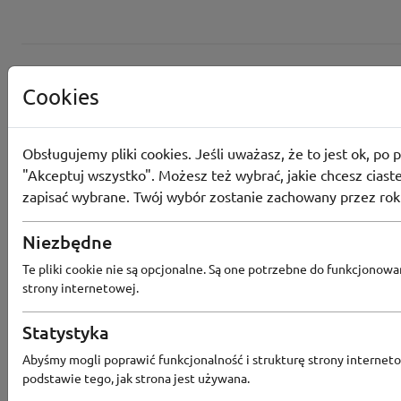
Cookies
Obsługujemy pliki cookies. Jeśli uważasz, że to jest ok, po p
"Akceptuj wszystko". Możesz też wybrać, jakie chcesz ciaste
zapisać wybrane. Twój wybór zostanie zachowany przez rok
Converse
Niezbędne
Odbierz 200 Converse Coins za zapis
Te pliki cookie nie są opcjonalne. Są one potrzebne do funkcjonowa
Programu Lojalnościowego
strony internetowej.
Statystyka
Abyśmy mogli poprawić funkcjonalność i strukturę strony interneto
Converse
podstawie tego, jak strona jest używana.