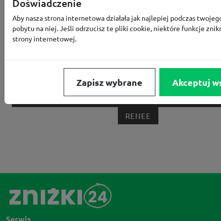
Doświadczenie
MEDIA EXPERT
EOBUWIE
KOMPUTRONIK
Aby nasza strona internetowa działała jak najlepiej podczas twojeg
pobytu na niej. Jeśli odrzucisz te pliki cookie, niektóre funkcje znik
BORN2BE
KOMFORT
CCC
SMYK
NE
strony internetowej.
LOUNGE BY ZALANDO
ALLEGRO
HOMLA
SHEIN
ERLI
ANSWEAR
4F
OLEOLE!
H
NOTINO
MEDIA MARKT
ALLEGRO PAY
MOR
Zapisz wybrane
Akceptuj w
LIDL
ZNAK
BIG STAR
BIEDRONKA HOME
RENEE
Serwis