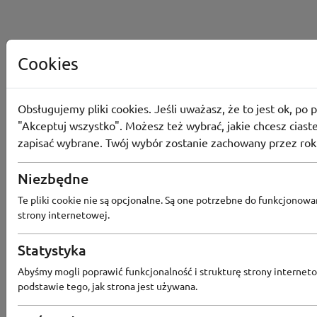
Cookies
Obsługujemy pliki cookies. Jeśli uważasz, że to jest ok, po p
"Akceptuj wszystko". Możesz też wybrać, jakie chcesz ciaste
zapisać wybrane. Twój wybór zostanie zachowany przez rok
Niezbędne
Te pliki cookie nie są opcjonalne. Są one potrzebne do funkcjonowa
strony internetowej.
Statystyka
Popularne sklepy
Abyśmy mogli poprawić funkcjonalność i strukturę strony interneto
podstawie tego, jak strona jest używana.
RTV EURO AGD
MODIVO
HEBE
FRIS