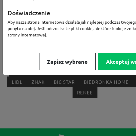
Popularne sklepy
Doświadczenie
RTV EURO AGD
MODIVO
HEBE
FRIS
Aby nasza strona internetowa działała jak najlepiej podczas twojeg
pobytu na niej. Jeśli odrzucisz te pliki cookie, niektóre funkcje znik
MEDIA EXPERT
EOBUWIE
KOMPUTRONIK
strony internetowej.
BORN2BE
KOMFORT
CCC
SMYK
NE
LOUNGE BY ZALANDO
ALLEGRO
HOMLA
SHEIN
ERLI
ANSWEAR
4F
OLEOLE!
H
Zapisz wybrane
Akceptuj w
NOTINO
MEDIA MARKT
ALLEGRO PAY
MOR
LIDL
ZNAK
BIG STAR
BIEDRONKA HOME
RENEE