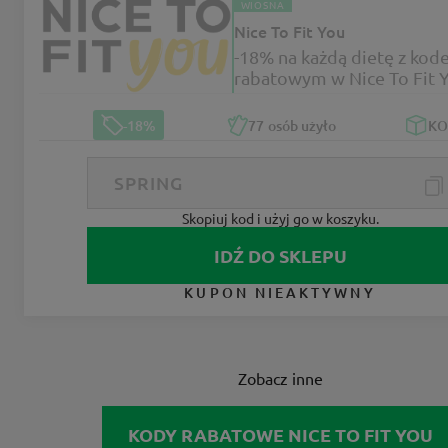
WIOSNA
Nice To Fit You
-18% na każdą dietę z ko
rabatowym w Nice To Fit 
-18%
77
osób użyło
K
Skopiuj kod i użyj go w koszyku.
IDŹ DO SKLEPU
KUPON NIEAKTYWNY
Zobacz inne
KODY RABATOWE NICE TO FIT YOU