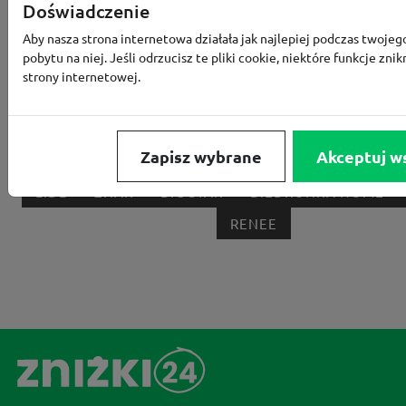
RTV EURO AGD
MODIVO
HEBE
FRIS
Doświadczenie
MEDIA EXPERT
EOBUWIE
KOMPUTRONIK
Aby nasza strona internetowa działała jak najlepiej podczas twojeg
pobytu na niej. Jeśli odrzucisz te pliki cookie, niektóre funkcje znik
BORN2BE
KOMFORT
CCC
SMYK
NE
strony internetowej.
LOUNGE BY ZALANDO
ALLEGRO
HOMLA
SHEIN
ERLI
ANSWEAR
4F
OLEOLE!
H
Zapisz wybrane
Akceptuj w
NOTINO
MEDIA MARKT
ALLEGRO PAY
MOR
LIDL
ZNAK
BIG STAR
BIEDRONKA HOME
RENEE