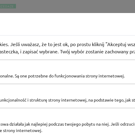
RZEDAŻE
a
% z kodem rabatowym na Regatta
114
osób użyło
KOD
ies. Jeśli uważasz, że to jest ok, po prostu kliknij "Akceptuj w
iasteczka, i zapisać wybrane. Twój wybór zostanie zachowany pr
pcjonalne. Są one potrzebne do funkcjonowania strony internetowej.
Zobacz inne
nkcjonalność i strukturę strony internetowej, na podstawie tego, jak s
KODY RABATOWE REGATTA
owa działała jak najlepiej podczas twojego pobytu na niej. Jeśli odrzucis
ze strony internetowej.