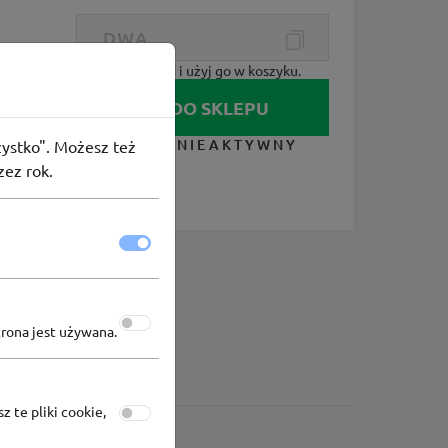
Skopiuj kod i użyj go w koszyku.
IDŹ DO SKLEPU
KUPON NIEAKTYWNY
szystko". Możesz też
zez rok.
trona jest używana.
z te pliki cookie,