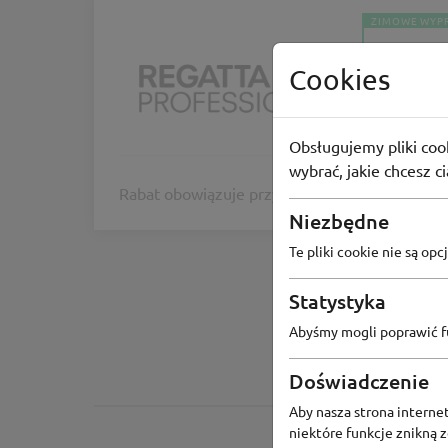
ZIMOWE WYP
Regatt
Cookies
Extra -12
-12%
Obsługujemy pliki cook
wybrać, jakie chcesz c
Rabat obowiązuje przy zakupie 2 produktów.
Niezbędne
Te pliki cookie nie są o
Statystyka
Abyśmy mogli poprawić fu
Doświadczenie
Aby nasza strona internet
niektóre funkcje znikną 