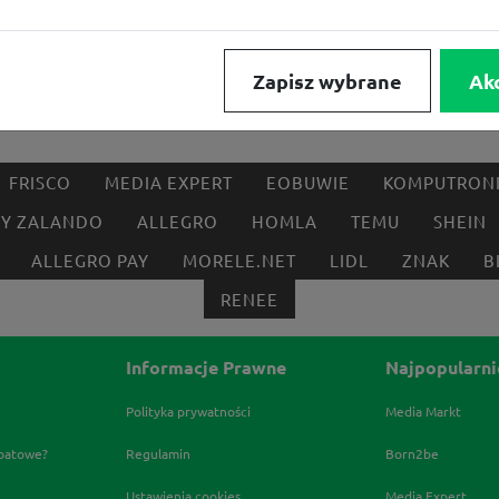
Zapisz wybrane
Ak
FRISCO
MEDIA EXPERT
EOBUWIE
KOMPUTRON
BY ZALANDO
ALLEGRO
HOMLA
TEMU
SHEIN
ALLEGRO PAY
MORELE.NET
LIDL
ZNAK
B
RENEE
Informacje Prawne
Najpopularni
Polityka prywatności
Media Markt
abatowe?
Regulamin
Born2be
Ustawienia cookies
Media Expert