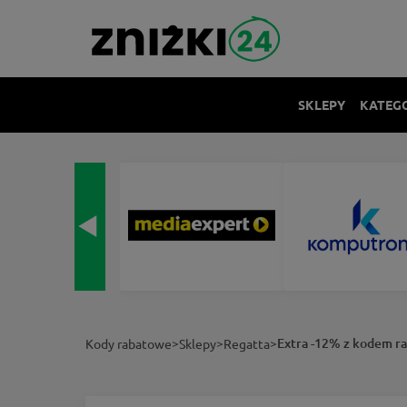
SKLEPY
KATEG
>
>
>
Extra -12% z kodem r
Kody rabatowe
Sklepy
Regatta