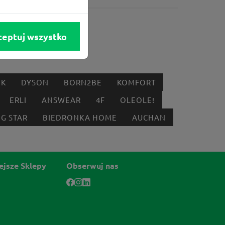
ceptuj wszystko
IK
DYSON
BORN2BE
KOMFORT
ERLI
ANSWEAR
4F
OLEOLE!
IG STAR
BIEDRONKA HOME
AUCHAN
ejsze Sklepy
Obserwuj nas