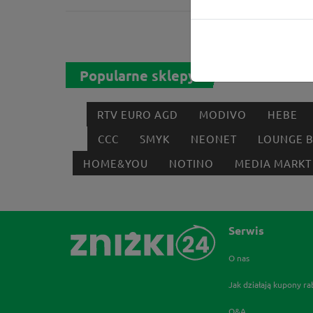
Popularne sklepy
RTV EURO AGD
MODIVO
HEBE
CCC
SMYK
NEONET
LOUNGE 
HOME&YOU
NOTINO
MEDIA MARKT
Serwis
O nas
Jak działają kupony r
Q&A