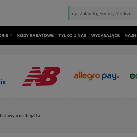
ORIE
KODY RABATOWE
TYLKO U NAS
WYGASAJĄCE
NAJN
abatowym na Regatta