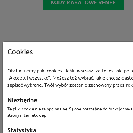
KODY RABATOWE RENEE
Cookies
Obsługujemy pliki cookies. Jeśli uważasz, że to jest ok, po p
"Akceptuj wszystko". Możesz też wybrać, jakie chcesz ciaste
zapisać wybrane. Twój wybór zostanie zachowany przez rok
Niezbędne
Converse
Te pliki cookie nie są opcjonalne. Są one potrzebne do funkcjonowa
strony internetowej.
Odbierz 200 Converse Coins za zapis
Programu Lojalnościowego
Statystyka