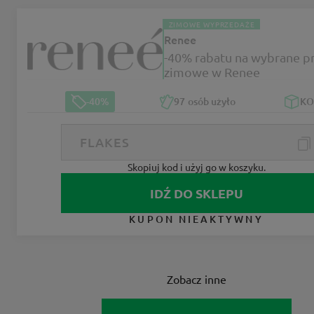
ZIMOWE WYPRZEDAŻE
Renee
-40% rabatu na wybrane p
zimowe w Renee
-40%
97
osób użyło
K
Skopiuj kod i użyj go w koszyku.
IDŹ DO SKLEPU
KUPON NIEAKTYWNY
Zobacz inne