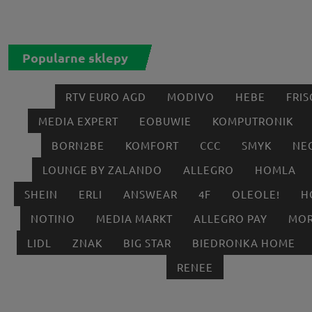
Popularne sklepy
RTV EURO AGD
MODIVO
HEBE
FRIS
MEDIA EXPERT
EOBUWIE
KOMPUTRONIK
BORN2BE
KOMFORT
CCC
SMYK
NE
LOUNGE BY ZALANDO
ALLEGRO
HOMLA
SHEIN
ERLI
ANSWEAR
4F
OLEOLE!
H
NOTINO
MEDIA MARKT
ALLEGRO PAY
MOR
LIDL
ZNAK
BIG STAR
BIEDRONKA HOME
RENEE