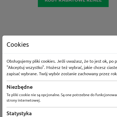
Cookies
Obsługujemy pliki cookies. Jeśli uważasz, że to jest ok, po p
"Akceptuj wszystko". Możesz też wybrać, jakie chcesz ciaste
zapisać wybrane. Twój wybór zostanie zachowany przez rok
Niezbędne
Converse
Te pliki cookie nie są opcjonalne. Są one potrzebne do funkcjonowa
strony internetowej.
Odbierz 200 Converse Coins za zapis
Programu Lojalnościowego
Statystyka