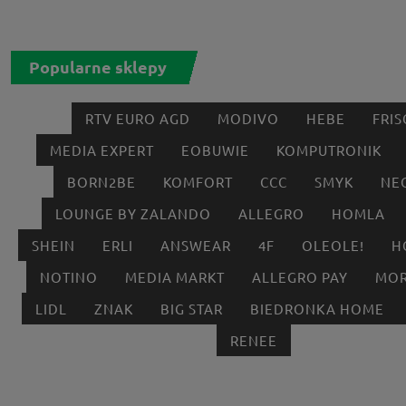
Popularne sklepy
RTV EURO AGD
MODIVO
HEBE
FRIS
MEDIA EXPERT
EOBUWIE
KOMPUTRONIK
BORN2BE
KOMFORT
CCC
SMYK
NE
LOUNGE BY ZALANDO
ALLEGRO
HOMLA
SHEIN
ERLI
ANSWEAR
4F
OLEOLE!
H
NOTINO
MEDIA MARKT
ALLEGRO PAY
MOR
LIDL
ZNAK
BIG STAR
BIEDRONKA HOME
RENEE