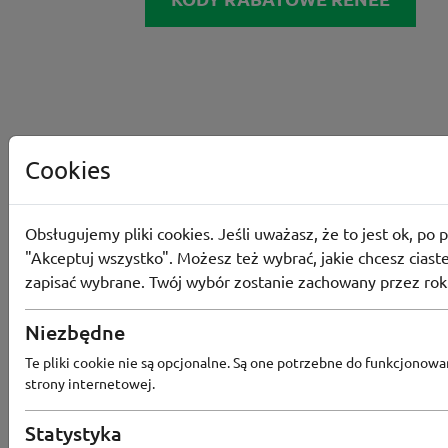
Cookies
Obsługujemy pliki cookies. Jeśli uważasz, że to jest ok, po p
"Akceptuj wszystko". Możesz też wybrać, jakie chcesz ciaste
zapisać wybrane. Twój wybór zostanie zachowany przez rok
Niezbędne
Converse
Te pliki cookie nie są opcjonalne. Są one potrzebne do funkcjonowa
strony internetowej.
Odbierz 200 Converse Coins za zapis
Programu Lojalnościowego
Statystyka