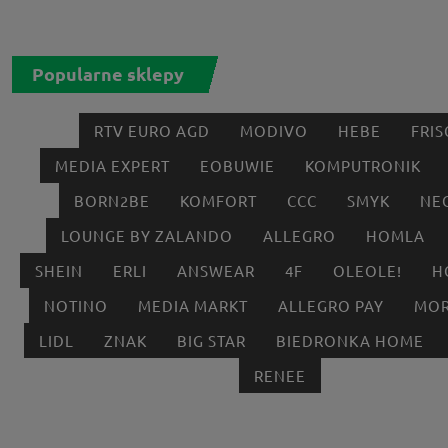
Popularne sklepy
RTV EURO AGD
MODIVO
HEBE
FRIS
MEDIA EXPERT
EOBUWIE
KOMPUTRONIK
BORN2BE
KOMFORT
CCC
SMYK
NE
LOUNGE BY ZALANDO
ALLEGRO
HOMLA
SHEIN
ERLI
ANSWEAR
4F
OLEOLE!
H
NOTINO
MEDIA MARKT
ALLEGRO PAY
MOR
LIDL
ZNAK
BIG STAR
BIEDRONKA HOME
RENEE