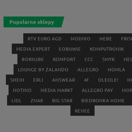
Popularne sklepy
RTV EURO AGD
MODIVO
HEBE
FRIS
MEDIA EXPERT
EOBUWIE
KOMPUTRONIK
BORN2BE
KOMFORT
CCC
SMYK
NE
LOUNGE BY ZALANDO
ALLEGRO
HOMLA
SHEIN
ERLI
ANSWEAR
4F
OLEOLE!
H
NOTINO
MEDIA MARKT
ALLEGRO PAY
MOR
LIDL
ZNAK
BIG STAR
BIEDRONKA HOME
RENEE