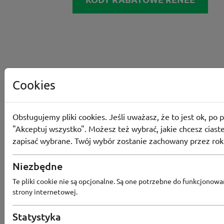
Cookies
Obsługujemy pliki cookies. Jeśli uważasz, że to jest ok, po p
"Akceptuj wszystko". Możesz też wybrać, jakie chcesz ciaste
zapisać wybrane. Twój wybór zostanie zachowany przez rok
Niezbędne
Converse
Te pliki cookie nie są opcjonalne. Są one potrzebne do funkcjonowa
strony internetowej.
Odbierz 200 Converse Coins za zapis
Programu Lojalnościowego
Statystyka