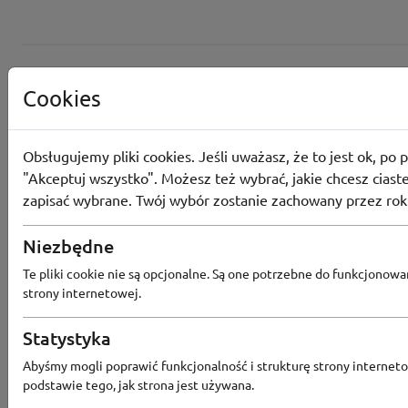
Cookies
Obsługujemy pliki cookies. Jeśli uważasz, że to jest ok, po p
"Akceptuj wszystko". Możesz też wybrać, jakie chcesz ciaste
zapisać wybrane. Twój wybór zostanie zachowany przez rok
Converse
Niezbędne
Odbierz 200 Converse Coins za zapis
Te pliki cookie nie są opcjonalne. Są one potrzebne do funkcjonowa
Programu Lojalnościowego
strony internetowej.
Statystyka
Abyśmy mogli poprawić funkcjonalność i strukturę strony interneto
Converse
podstawie tego, jak strona jest używana.