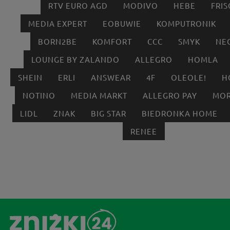
RTV EURO AGD
MODIVO
HEBE
FRIS
MEDIA EXPERT
EOBUWIE
KOMPUTRONIK
BORN2BE
KOMFORT
CCC
SMYK
NE
LOUNGE BY ZALANDO
ALLEGRO
HOMLA
SHEIN
ERLI
ANSWEAR
4F
OLEOLE!
H
NOTINO
MEDIA MARKT
ALLEGRO PAY
MOR
LIDL
ZNAK
BIG STAR
BIEDRONKA HOME
RENEE