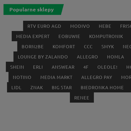
Popularne sklepy
RTV EURO AGD
MODIVO
HEBE
FRIS
MEDIA EXPERT
EOBUWIE
KOMPUTRONIK
BORN2BE
KOMFORT
CCC
SMYK
NE
LOUNGE BY ZALANDO
ALLEGRO
HOMLA
SHEIN
ERLI
ANSWEAR
4F
OLEOLE!
H
NOTINO
MEDIA MARKT
ALLEGRO PAY
MOR
LIDL
ZNAK
BIG STAR
BIEDRONKA HOME
RENEE