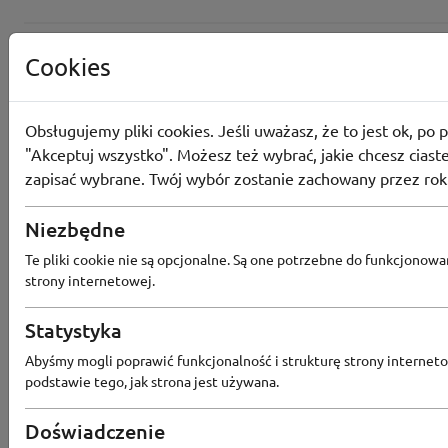
Cookies
Obsługujemy pliki cookies. Jeśli uważasz, że to jest ok, po p
"Akceptuj wszystko". Możesz też wybrać, jakie chcesz ciaste
zapisać wybrane. Twój wybór zostanie zachowany przez rok
Niezbędne
Te pliki cookie nie są opcjonalne. Są one potrzebne do funkcjonowa
strony internetowej.
Statystyka
Popularne sklepy
Abyśmy mogli poprawić funkcjonalność i strukturę strony interneto
podstawie tego, jak strona jest używana.
RTV EURO AGD
MODIVO
HEBE
FRIS
Doświadczenie
MEDIA EXPERT
EOBUWIE
KOMPUTRONIK