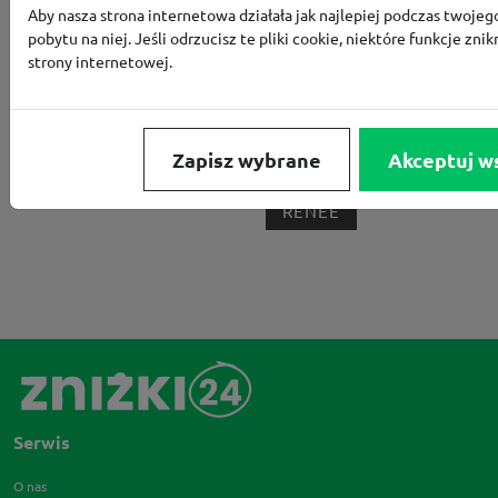
Aby nasza strona internetowa działała jak najlepiej podczas twojeg
BORN2BE
KOMFORT
CCC
SMYK
NE
pobytu na niej. Jeśli odrzucisz te pliki cookie, niektóre funkcje znik
LOUNGE BY ZALANDO
ALLEGRO
HOMLA
strony internetowej.
SHEIN
ERLI
ANSWEAR
4F
OLEOLE!
H
NOTINO
MEDIA MARKT
ALLEGRO PAY
MOR
Zapisz wybrane
Akceptuj w
LIDL
ZNAK
BIG STAR
BIEDRONKA HOME
RENEE
Serwis
O nas