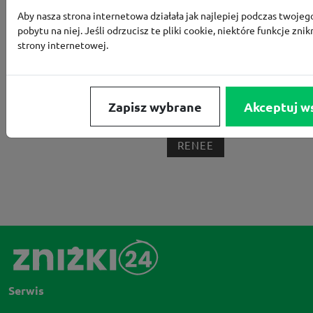
Aby nasza strona internetowa działała jak najlepiej podczas twojeg
BORN2BE
KOMFORT
CCC
SMYK
NE
pobytu na niej. Jeśli odrzucisz te pliki cookie, niektóre funkcje znik
strony internetowej.
LOUNGE BY ZALANDO
ALLEGRO
HOMLA
SHEIN
ERLI
ANSWEAR
4F
OLEOLE!
H
NOTINO
MEDIA MARKT
ALLEGRO PAY
MOR
Zapisz wybrane
Akceptuj w
LIDL
ZNAK
BIG STAR
BIEDRONKA HOME
RENEE
Serwis