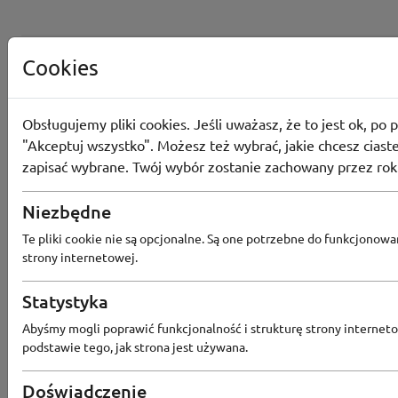
Cookies
Obsługujemy pliki cookies. Jeśli uważasz, że to jest ok, po p
"Akceptuj wszystko". Możesz też wybrać, jakie chcesz ciaste
zapisać wybrane. Twój wybór zostanie zachowany przez rok
Niezbędne
Te pliki cookie nie są opcjonalne. Są one potrzebne do funkcjonowa
strony internetowej.
Statystyka
Popularne sklepy
Abyśmy mogli poprawić funkcjonalność i strukturę strony interneto
podstawie tego, jak strona jest używana.
RTV EURO AGD
MODIVO
HEBE
FRIS
Doświadczenie
MEDIA EXPERT
EOBUWIE
KOMPUTRONIK