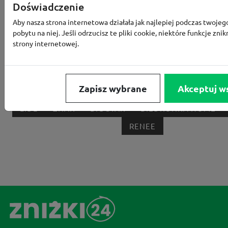
RTV EURO AGD
MODIVO
HEBE
FRIS
Doświadczenie
MEDIA EXPERT
EOBUWIE
KOMPUTRONIK
Aby nasza strona internetowa działała jak najlepiej podczas twojeg
pobytu na niej. Jeśli odrzucisz te pliki cookie, niektóre funkcje znik
BORN2BE
KOMFORT
CCC
SMYK
NE
strony internetowej.
LOUNGE BY ZALANDO
ALLEGRO
HOMLA
SHEIN
ERLI
ANSWEAR
4F
OLEOLE!
H
Zapisz wybrane
Akceptuj w
NOTINO
MEDIA MARKT
ALLEGRO PAY
MOR
LIDL
ZNAK
BIG STAR
BIEDRONKA HOME
RENEE