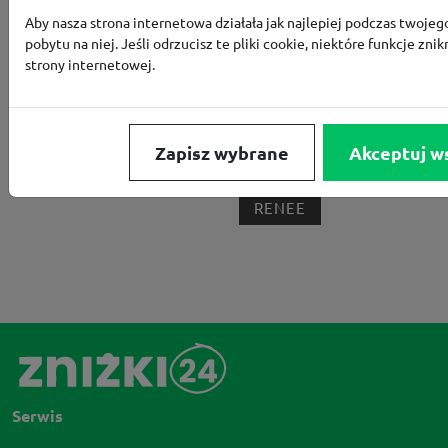
Aby nasza strona internetowa działała jak najlepiej podczas twojeg
BORN2BE
KOMFORT
CCC
SMYK
NE
pobytu na niej. Jeśli odrzucisz te pliki cookie, niektóre funkcje znik
strony internetowej.
LOUNGE BY ZALANDO
ALLEGRO
HOMLA
SHEIN
ERLI
ANSWEAR
4F
OLEOLE!
H
NOTINO
MEDIA MARKT
ALLEGRO PAY
MOR
Zapisz wybrane
Akceptuj w
LIDL
ZNAK
BIG STAR
BIEDRONKA HOME
RENEE
Serwis