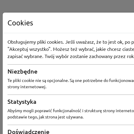
Cookies
Obsługujemy pliki cookies. Jeśli uważasz, że to jest ok, po p
"Akceptuj wszystko". Możesz też wybrać, jakie chcesz ciaste
zapisać wybrane. Twój wybór zostanie zachowany przez rok
Niezbędne
Te pliki cookie nie są opcjonalne. Są one potrzebne do funkcjonowa
strony internetowej.
Statystyka
Popularne sklepy
Abyśmy mogli poprawić funkcjonalność i strukturę strony interneto
podstawie tego, jak strona jest używana.
RTV EURO AGD
MODIVO
HEBE
FRIS
Doświadczenie
MEDIA EXPERT
EOBUWIE
KOMPUTRONIK