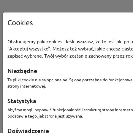
Cookies
Obsługujemy pliki cookies. Jeśli uważasz, że to jest ok, po p
"Akceptuj wszystko". Możesz też wybrać, jakie chcesz ciaste
zapisać wybrane. Twój wybór zostanie zachowany przez rok
Niezbędne
Te pliki cookie nie są opcjonalne. Są one potrzebne do funkcjonowa
strony internetowej.
Statystyka
Popularne sklepy
Abyśmy mogli poprawić funkcjonalność i strukturę strony interneto
podstawie tego, jak strona jest używana.
RTV EURO AGD
MODIVO
HEBE
FRIS
Doświadczenie
MEDIA EXPERT
EOBUWIE
KOMPUTRONIK