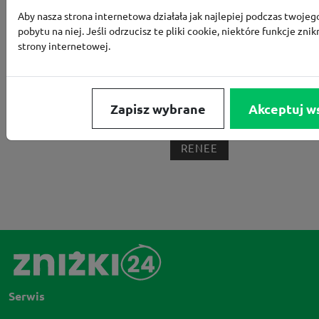
Aby nasza strona internetowa działała jak najlepiej podczas twojeg
BORN2BE
KOMFORT
CCC
SMYK
NE
pobytu na niej. Jeśli odrzucisz te pliki cookie, niektóre funkcje znik
strony internetowej.
LOUNGE BY ZALANDO
ALLEGRO
HOMLA
SHEIN
ERLI
ANSWEAR
4F
OLEOLE!
H
NOTINO
MEDIA MARKT
ALLEGRO PAY
MOR
Zapisz wybrane
Akceptuj w
LIDL
ZNAK
BIG STAR
BIEDRONKA HOME
RENEE
Serwis