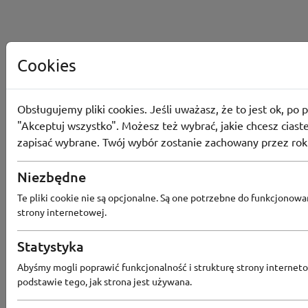
Cookies
Obsługujemy pliki cookies. Jeśli uważasz, że to jest ok, po p
"Akceptuj wszystko". Możesz też wybrać, jakie chcesz ciaste
zapisać wybrane. Twój wybór zostanie zachowany przez rok
Niezbędne
Te pliki cookie nie są opcjonalne. Są one potrzebne do funkcjonowa
strony internetowej.
Statystyka
Popularne sklepy
Abyśmy mogli poprawić funkcjonalność i strukturę strony interneto
podstawie tego, jak strona jest używana.
RTV EURO AGD
MODIVO
HEBE
FRIS