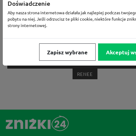
Doświadczenie
MEDIA EXPERT
EOBUWIE
KOMPUTRONIK
Aby nasza strona internetowa działała jak najlepiej podczas twojeg
pobytu na niej. Jeśli odrzucisz te pliki cookie, niektóre funkcje znik
BORN2BE
KOMFORT
CCC
SMYK
NE
strony internetowej.
LOUNGE BY ZALANDO
ALLEGRO
HOMLA
SHEIN
ERLI
ANSWEAR
4F
OLEOLE!
H
Zapisz wybrane
Akceptuj w
NOTINO
MEDIA MARKT
ALLEGRO PAY
MOR
LIDL
ZNAK
BIG STAR
BIEDRONKA HOME
RENEE