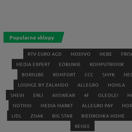
Popularne sklepy
RTV EURO AGD
MODIVO
HEBE
FRIS
MEDIA EXPERT
EOBUWIE
KOMPUTRONIK
BORN2BE
KOMFORT
CCC
SMYK
NE
LOUNGE BY ZALANDO
ALLEGRO
HOMLA
SHEIN
ERLI
ANSWEAR
4F
OLEOLE!
H
NOTINO
MEDIA MARKT
ALLEGRO PAY
MOR
LIDL
ZNAK
BIG STAR
BIEDRONKA HOME
RENEE