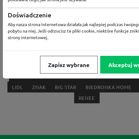
Popularne sklepy
Doświadczenie
RTV EURO AGD
MODIVO
HEBE
FRIS
Aby nasza strona internetowa działała jak najlepiej podczas twojeg
pobytu na niej. Jeśli odrzucisz te pliki cookie, niektóre funkcje znik
MEDIA EXPERT
EOBUWIE
KOMPUTRONIK
strony internetowej.
BORN2BE
KOMFORT
CCC
SMYK
NE
LOUNGE BY ZALANDO
ALLEGRO
HOMLA
Zapisz wybrane
Akceptuj w
SHEIN
ERLI
ANSWEAR
4F
OLEOLE!
H
NOTINO
MEDIA MARKT
ALLEGRO PAY
MOR
LIDL
ZNAK
BIG STAR
BIEDRONKA HOME
RENEE