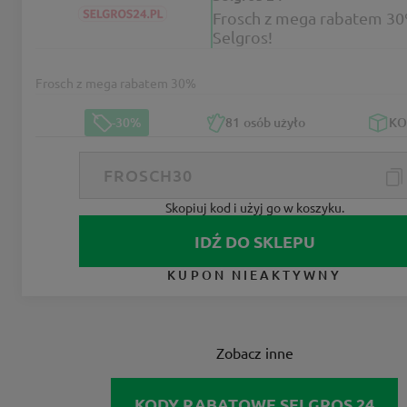
Frosch z mega rabatem 3
Selgros!
Frosch z mega rabatem 30%
-30%
81
osób użyło
K
Skopiuj kod i użyj go w koszyku.
IDŹ DO SKLEPU
KUPON NIEAKTYWNY
Zobacz inne
KODY RABATOWE SELGROS 24