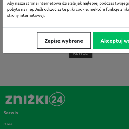
BORN2BE
KOMFORT
CCC
SMYK
NE
Aby nasza strona internetowa działała jak najlepiej podczas twojeg
pobytu na niej. Jeśli odrzucisz te pliki cookie, niektóre funkcje znik
LOUNGE BY ZALANDO
ALLEGRO
HOMLA
strony internetowej.
SHEIN
ERLI
ANSWEAR
4F
OLEOLE!
H
NOTINO
MEDIA MARKT
ALLEGRO PAY
MOR
Zapisz wybrane
Akceptuj w
LIDL
ZNAK
BIG STAR
BIEDRONKA HOME
RENEE
Serwis
O nas