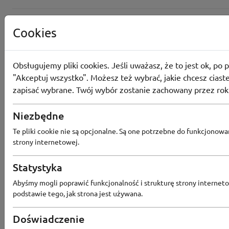
Cookies
Obsługujemy pliki cookies. Jeśli uważasz, że to jest ok, po p
"Akceptuj wszystko". Możesz też wybrać, jakie chcesz ciaste
zapisać wybrane. Twój wybór zostanie zachowany przez rok
Niezbędne
Te pliki cookie nie są opcjonalne. Są one potrzebne do funkcjonowa
strony internetowej.
Statystyka
Popularne sklepy
Abyśmy mogli poprawić funkcjonalność i strukturę strony interneto
podstawie tego, jak strona jest używana.
RTV EURO AGD
MODIVO
HEBE
FRIS
MEDIA EXPERT
EOBUWIE
KOMPUTRONIK
Doświadczenie