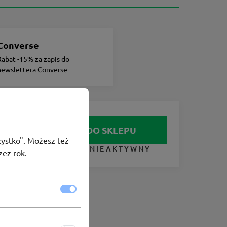
Converse
Rabat -15% za zapis do
newslettera Converse
IDŹ DO SKLEPU
szystko". Możesz też
KUPON NIEAKTYWNY
zez rok.