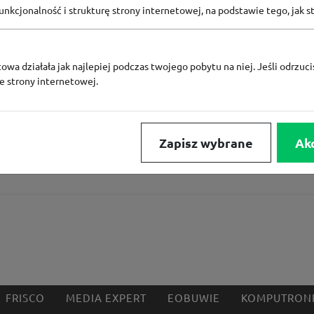
KODY RABATOWE SIZEER
nkcjonalność i strukturę strony internetowej, na podstawie tego, jak s
owa działała jak najlepiej podczas twojego pobytu na niej. Jeśli odrzucis
ze strony internetowej.
e
Converse Coins za
gramu
Zapisz wybrane
Ak
wego
FRISCO
MEDIA EXPERT
EOBUWIE
KOMPUTRON