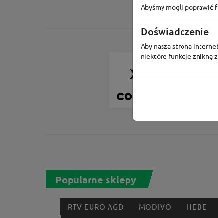
Abyśmy mogli poprawić fu
Doświadczenie
Aby nasza strona internet
niektóre funkcje znikną 
Convers
Odbierz 200 
zapis do Pro
Lojalnościo
Popularne sklepy
RTV EURO AGD
MODIVO
HEBE