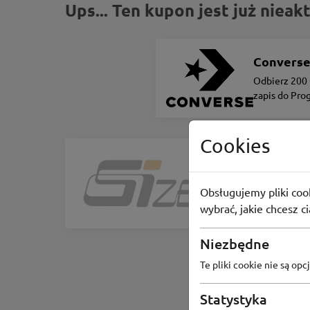
Ups... Ten kupon jest już niea
Convers
Odbierz 200 
zapis do Pro
Lojalnościo
Cookies
Sizeer
2 dowolne 
Obsługujemy pliki cook
72
osoby
wybrać, jakie chcesz c
Niezbędne
Te pliki cookie nie są o
Statystyka