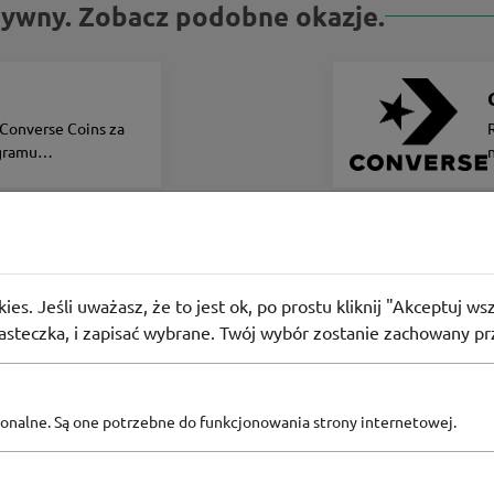
ktywny. Zobacz podobne okazje.
e
Converse Coins za
gramu
wego
koszulki za 199,99 zł w Sizeer
ies. Jeśli uważasz, że to jest ok, po prostu kliknij "Akceptuj w
 użyły
PROMO
iasteczka, i zapisać wybrane. Twój wybór zostanie zachowany pr
pcjonalne. Są one potrzebne do funkcjonowania strony internetowej.
Zobacz inne