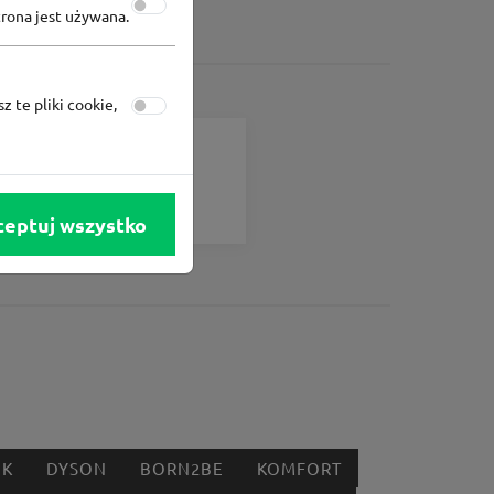
trona jest używana.
z te pliki cookie,
Converse
Rabat -15% za zapis do
newslettera Converse
ceptuj wszystko
IK
DYSON
BORN2BE
KOMFORT