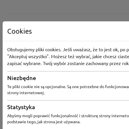
Cookies
Obsługujemy pliki cookies. Jeśli uważasz, że to jest ok, po p
"Akceptuj wszystko". Możesz też wybrać, jakie chcesz ciaste
zapisać wybrane. Twój wybór zostanie zachowany przez rok
Converse
Niezbędne
Odbierz 200 Converse Coins za zapis
Te pliki cookie nie są opcjonalne. Są one potrzebne do funkcjonowa
Programu Lojalnościowego
strony internetowej.
Statystyka
Abyśmy mogli poprawić funkcjonalność i strukturę strony interneto
Converse
podstawie tego, jak strona jest używana.