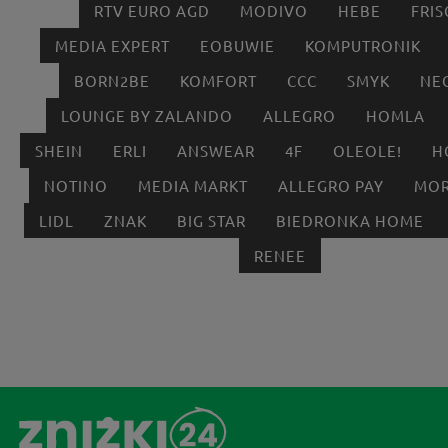
RTV EURO AGD
MODIVO
HEBE
FRIS
MEDIA EXPERT
EOBUWIE
KOMPUTRONIK
BORN2BE
KOMFORT
CCC
SMYK
NE
LOUNGE BY ZALANDO
ALLEGRO
HOMLA
SHEIN
ERLI
ANSWEAR
4F
OLEOLE!
H
NOTINO
MEDIA MARKT
ALLEGRO PAY
MOR
LIDL
ZNAK
BIG STAR
BIEDRONKA HOME
RENEE