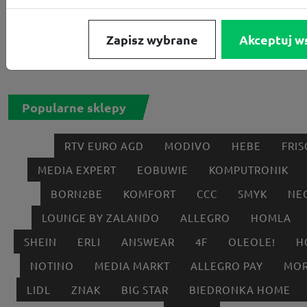
Zapisz wybrane
Akceptuj w
Popularne sklepy
RTV EURO AGD
MODIVO
HEBE
FRIS
MEDIA EXPERT
EOBUWIE
KOMPUTRONIK
BORN2BE
KOMFORT
CCC
SMYK
NE
LOUNGE BY ZALANDO
ALLEGRO
HOMLA
SHEIN
ERLI
ANSWEAR
4F
OLEOLE!
H
NOTINO
MEDIA MARKT
ALLEGRO PAY
MOR
LIDL
ZNAK
BIG STAR
BIEDRONKA HOME