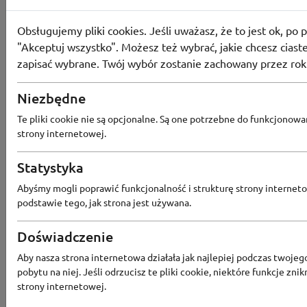
Obsługujemy pliki cookies. Jeśli uważasz, że to jest ok, po p
"Akceptuj wszystko". Możesz też wybrać, jakie chcesz ciaste
zapisać wybrane. Twój wybór zostanie zachowany przez rok
Niezbędne
Te pliki cookie nie są opcjonalne. Są one potrzebne do funkcjonowa
Znak
strony internetowej.
Bezpłatna dostawa od 89 zł w sklepi
Statystyka
Abyśmy mogli poprawić funkcjonalność i strukturę strony interneto
podstawie tego, jak strona jest używana.
Doświadczenie
Aby nasza strona internetowa działała jak najlepiej podczas twojeg
pobytu na niej. Jeśli odrzucisz te pliki cookie, niektóre funkcje znik
strony internetowej.