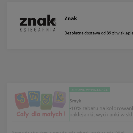
Znak
Bezpłatna dostawa od 89 zł w sklepi
ZIMOWE WYPRZEDAŻE
Smyk
-10% rabatu na kolorowank
naklejanki, wycinanki w sk
Smyk
Promocja obowiązuje przy dowolnych zakupach za min. 99 zł.