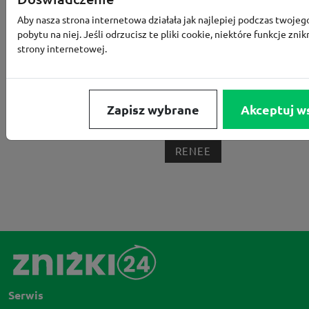
MEDIA EXPERT
EOBUWIE
KOMPUTRONIK
Aby nasza strona internetowa działała jak najlepiej podczas twojeg
BORN2BE
KOMFORT
CCC
SMYK
NE
pobytu na niej. Jeśli odrzucisz te pliki cookie, niektóre funkcje znik
strony internetowej.
LOUNGE BY ZALANDO
ALLEGRO
HOMLA
SHEIN
ERLI
ANSWEAR
4F
OLEOLE!
H
NOTINO
MEDIA MARKT
ALLEGRO PAY
MOR
Zapisz wybrane
Akceptuj w
LIDL
ZNAK
BIG STAR
BIEDRONKA HOME
RENEE
Serwis