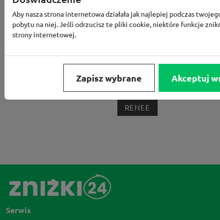
MEDIA EXPERT
EOBUWIE
KOMPUTRONIK
Aby nasza strona internetowa działała jak najlepiej podczas twojeg
BORN2BE
KOMFORT
CCC
SMYK
NE
pobytu na niej. Jeśli odrzucisz te pliki cookie, niektóre funkcje znik
strony internetowej.
LOUNGE BY ZALANDO
ALLEGRO
HOMLA
SHEIN
ERLI
ANSWEAR
4F
OLEOLE!
H
NOTINO
MEDIA MARKT
ALLEGRO PAY
MOR
Zapisz wybrane
Akceptuj w
LIDL
ZNAK
BIG STAR
BIEDRONKA HOME
RENEE
Serwis