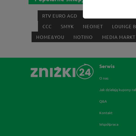
RTV EURO AGD
MODIVO
HEBE
CCC
SMYK
NEONET
LOUNGE 
HOME&YOU
NOTINO
MEDIA MARKT
Serwis
O nas
Jak działają kupony r
Q&A
Kontakt
Współpraca