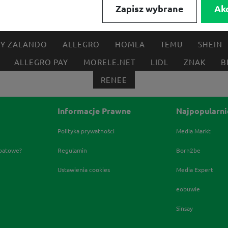
Zapisz wybrane
Ak
FRISCO
MEDIA EXPERT
EOBUWIE
KOMPUTRON
BY ZALANDO
ALLEGRO
HOMLA
TEMU
SHEIN
ALLEGRO PAY
MORELE.NET
LIDL
ZNAK
B
RENEE
Informacje Prawne
Najpopularni
Polityka prywatności
Media Markt
abatowe?
Regulamin
Born2be
Ustawienia cookies
Media Expert
eobuwie
Sinsay