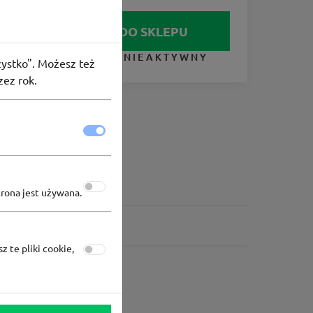
IDŹ DO SKLEPU
KUPON NIEAKTYWNY
szystko". Możesz też
zez rok.
trona jest używana.
z te pliki cookie,