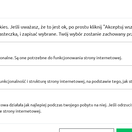
no
bat -50 zł za zapis do newslettera w Sportano
71
osób użyło
PROMO
ies. Jeśli uważasz, że to jest ok, po prostu kliknij "Akceptuj w
iasteczka, i zapisać wybrane. Twój wybór zostanie zachowany pr
Zobacz inne
pcjonalne. Są one potrzebne do funkcjonowania strony internetowej.
KODY RABATOWE SPORTANO
nkcjonalność i strukturę strony internetowej, na podstawie tego, jak s
owa działała jak najlepiej podczas twojego pobytu na niej. Jeśli odrzucis
ze strony internetowej.