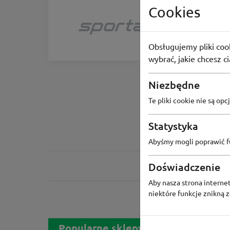
Cookies
Sporta
Odbierz ra
-50zł
Obsługujemy pliki cook
wybrać, jakie chcesz c
Niezbędne
Te pliki cookie nie są o
Statystyka
Abyśmy mogli poprawić fu
Doświadczenie
Aby nasza strona internet
niektóre funkcje znikną 
Popularne sklepy