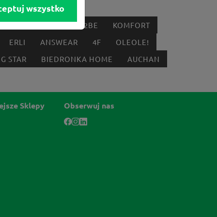
ceptuj wszystko
IK
DYSON
BORN2BE
KOMFORT
ERLI
ANSWEAR
4F
OLEOLE!
IG STAR
BIEDRONKA HOME
AUCHAN
ejsze Sklepy
Obserwuj nas