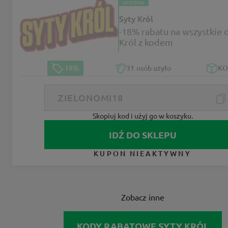
WIOSNA
Syty Król
-18% rabatu na wszystkie d
Król z kodem
-18%
31
osób użyło
K
Skopiuj kod i użyj go w koszyku.
IDŹ DO SKLEPU
KUPON NIEAKTYWNY
Zobacz inne
KODY RABATOWE SYTY KRÓL