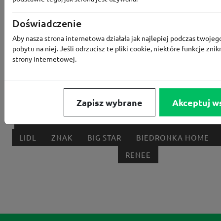
Popularne sklepy
Doświadczenie
RTV EURO AGD
MODIVO
HEBE
FRIS
Aby nasza strona internetowa działała jak najlepiej podczas twojeg
pobytu na niej. Jeśli odrzucisz te pliki cookie, niektóre funkcje znik
MEDIA EXPERT
EOBUWIE
KOMPUTRONIK
strony internetowej.
BORN2BE
KOMFORT
CCC
SMYK
NE
LOUNGE BY ZALANDO
ALLEGRO
HOMLA
Zapisz wybrane
Akceptuj w
SHEIN
ERLI
ANSWEAR
4F
OLEOLE!
H
NOTINO
MEDIA MARKT
ALLEGRO PAY
MOR
LIDL
ZNAK
BIG STAR
BIEDRONKA HOME
RENEE