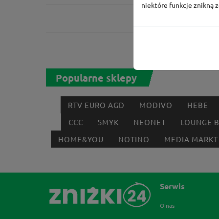
niektóre funkcje znikną 
Popularne sklepy
RTV EURO AGD
MODIVO
HEBE
CCC
SMYK
NEONET
LOUNGE 
HOME&YOU
NOTINO
MEDIA MARKT
Serwis
O nas