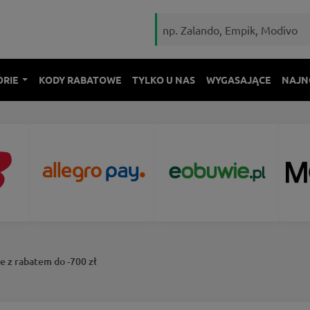
ORIE
KODY RABATOWE
TYLKO U NAS
WYGASAJĄCE
NAJN
e z rabatem do -700 zł