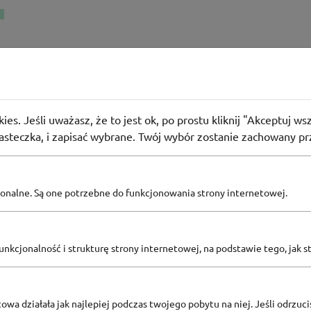
le
k w T-mobile z rabatem do -700 zł
ies. Jeśli uważasz, że to jest ok, po prostu kliknij "Akceptuj w
iasteczka, i zapisać wybrane. Twój wybór zostanie zachowany pr
80
osób użyło
PROMO
pcjonalne. Są one potrzebne do funkcjonowania strony internetowej.
Zobacz inne
nkcjonalność i strukturę strony internetowej, na podstawie tego, jak s
KODY RABATOWE T-MOBILE
owa działała jak najlepiej podczas twojego pobytu na niej. Jeśli odrzucis