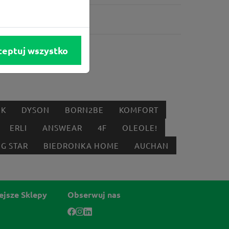
ceptuj wszystko
IK
DYSON
BORN2BE
KOMFORT
ERLI
ANSWEAR
4F
OLEOLE!
IG STAR
BIEDRONKA HOME
AUCHAN
ejsze Sklepy
Obserwuj nas