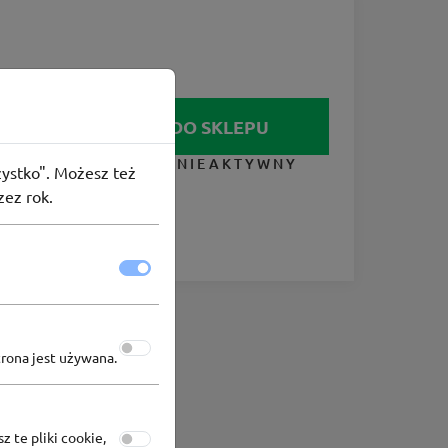
IDŹ DO SKLEPU
KUPON NIEAKTYWNY
szystko". Możesz też
zez rok.
trona jest używana.
z te pliki cookie,