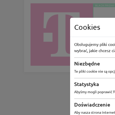
BLACK FRIDAY
Cookies
T-mobi
Black Wee
Obsługujemy pliki cook
wybrać, jakie chcesz c
-700zł
Niezbędne
Te pliki cookie nie są o
Statystyka
Abyśmy mogli poprawić fu
Doświadczenie
Aby nasza strona internet