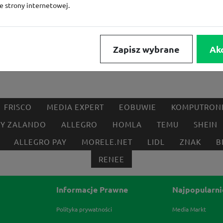
ze strony internetowej.
Zapisz wybrane
Ak
FRISCO
MEDIA EXPERT
EOBUWIE
KOMPUTRON
BY ZALANDO
ALLEGRO
HOMLA
TEMU
SHEIN
ALLEGRO PAY
MORELE.NET
LIDL
ZNAK
B
RENEE
Informacje Prawne
Najpopularni
Polityka prywatności
Media Markt